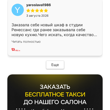
yaroslava1986
3 августа 2026
Заказала себе новый шкаф в студии
Ренессанс где ранее заказывала себе
новую кухню.Чего искать, когда качеством
вполне довольна. Служит кухня уже почти
Читать полностью
два года, нареканий нет.
Еще
ЗАКАЗАТЬ
БЕСПЛАТНОЕ ТАКСИ
ДО НАШЕГО САЛОНА