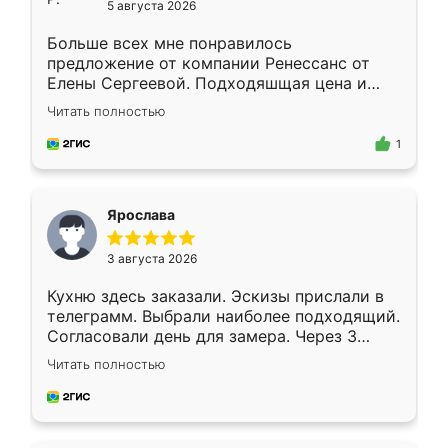
5 августа 2026
Больше всех мне понравилось
предложение от компании Ренессанс от
Елены Сергеевой. Подходяшщая цена и
короткие сроки изготовления. Приехавший
Читать полностью
для замера сотрудник Владислав
предложил по моему эскизу самый
1
подходящий вариант шкафа. Немного его
видоизменил, получилось даже лучше, чем
я хотела.
Ярослава
3 августа 2026
Кухню здесь заказали. Эскизы прислали в
телеграмм. Выбрали наиболее подходящий.
Согласовали день для замера. Через 3
недели кухня была уже готова. Остались
Читать полностью
довольны работой. Спасибо Ренессанс
мебель за качественную работу!