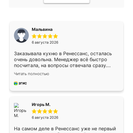
Мальвина
6 августа 2026
Заказывала кухню в Ренессанс, осталась
очень довольна. Менеджер всё быстро
посчитала, на вопросы отвечала сразу.
Замерщик приехал в субботу, подошёл к
Читать полностью
делу со всей ответственностью. Собрали
за день, ребята работали аккуратно, даже
пыли почти не было. Качество отличное,
ящики ходят плавно, ничего не скрипит.
Всё подошло как влитое.
Игорь М.
6 августа 2026
На самом деле в Ренессанс уже не первый