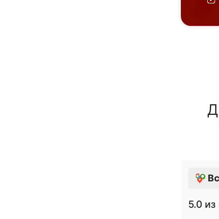
Д
Вс
5.0
из 