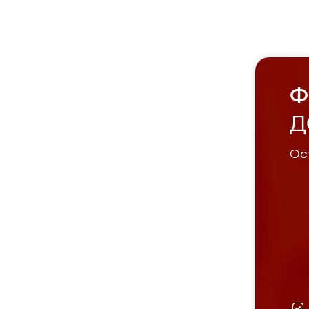
Ф
Д
Ост