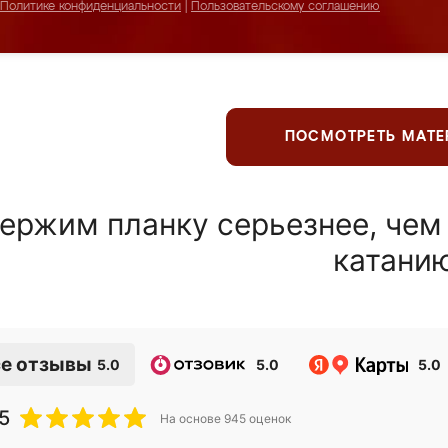
Политике конфиденциальности
|
Пользовательскому соглашению
ПОСМОТРЕТЬ МАТ
ержим планку серьезнее, чем
катани
е отзывы
5.0
5.0
5.0
5
На основе
945
оценок