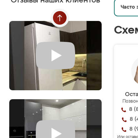
Отзывы наших клиентов
Часто 
Схе
Оста
Позвон
8 (
8 (
8 (
Или оставь