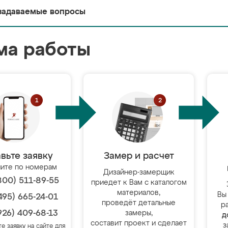
задаваемые вопросы
ма работы
вьте заявку
Замер и расчет
ите по номерам
Дизайнер-замерщик
800) 511-89-55
приедет к Вам с каталогом
материалов,
Вы
495) 665-24-01
проведёт детальные
р
926) 409-68-13
замеры,
д
составит проект и сделает
з
те заявку на сайте для