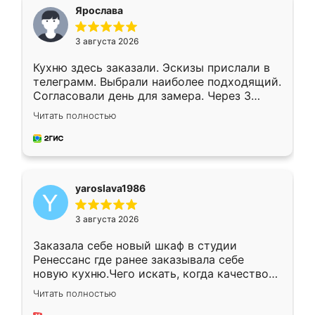
я хотела.
Ярослава
3 августа 2026
Кухню здесь заказали. Эскизы прислали в
телеграмм. Выбрали наиболее подходящий.
Согласовали день для замера. Через 3
недели кухня была уже готова. Остались
Читать полностью
довольны работой. Спасибо Ренессанс
мебель за качественную работу!
yaroslava1986
3 августа 2026
Заказала себе новый шкаф в студии
Ренессанс где ранее заказывала себе
новую кухню.Чего искать, когда качеством
вполне довольна. Служит кухня уже почти
Читать полностью
два года, нареканий нет.