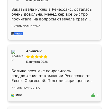
6 августа 2026
мебели буду заказывать только здесь.
Заказывала кухню в Ренессанс, осталась
очень довольна. Менеджер всё быстро
посчитала, на вопросы отвечала сразу.
Замерщик приехал в субботу, подошёл к
Читать полностью
делу со всей ответственностью. Собрали
за день, ребята работали аккуратно, даже
пыли почти не было. Качество отличное,
ящики ходят плавно, ничего не скрипит.
Всё подошло как влитое.
Аринка Р.
5 августа 2026
Больше всех мне понравилось
предложение от компании Ренессанс от
Елены Сергеевой. Подходяшщая цена и
короткие сроки изготовления. Приехавший
Читать полностью
для замера сотрудник Владислав
предложил по моему эскизу самый
1
подходящий вариант шкафа. Немного его
видоизменил, получилось даже лучше, чем