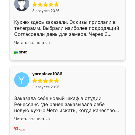
3 августа 2026
Кухню здесь заказали. Эскизы прислали в
телеграмм. Выбрали наиболее подходящий.
Согласовали день для замера. Через 3
недели кухня была уже готова. Остались
Читать полностью
довольны работой. Спасибо Ренессанс
мебель за качественную работу!
yaroslava1986
3 августа 2026
Заказала себе новый шкаф в студии
Ренессанс где ранее заказывала себе
новую кухню.Чего искать, когда качеством
вполне довольна. Служит кухня уже почти
Читать полностью
два года, нареканий нет.