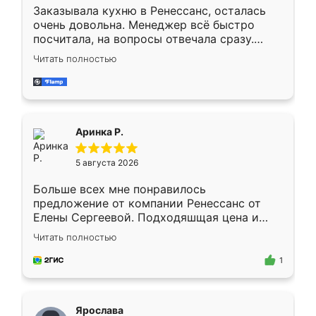
Заказывала кухню в Ренессанс, осталась
очень довольна. Менеджер всё быстро
посчитала, на вопросы отвечала сразу.
Замерщик приехал в субботу, подошёл к
Читать полностью
делу со всей ответственностью. Собрали
за день, ребята работали аккуратно, даже
пыли почти не было. Качество отличное,
ящики ходят плавно, ничего не скрипит.
Всё подошло как влитое.
Аринка Р.
5 августа 2026
Больше всех мне понравилось
предложение от компании Ренессанс от
Елены Сергеевой. Подходяшщая цена и
короткие сроки изготовления. Приехавший
Читать полностью
для замера сотрудник Владислав
предложил по моему эскизу самый
1
подходящий вариант шкафа. Немного его
видоизменил, получилось даже лучше, чем
я хотела.
Ярослава