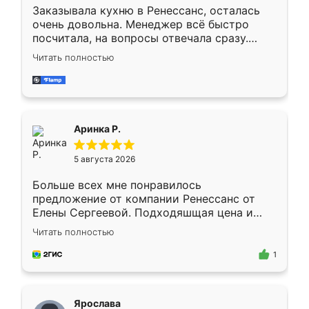
Заказывала кухню в Ренессанс, осталась
очень довольна. Менеджер всё быстро
посчитала, на вопросы отвечала сразу.
Замерщик приехал в субботу, подошёл к
Читать полностью
делу со всей ответственностью. Собрали
за день, ребята работали аккуратно, даже
пыли почти не было. Качество отличное,
ящики ходят плавно, ничего не скрипит.
Всё подошло как влитое.
Аринка Р.
5 августа 2026
Больше всех мне понравилось
предложение от компании Ренессанс от
Елены Сергеевой. Подходяшщая цена и
короткие сроки изготовления. Приехавший
Читать полностью
для замера сотрудник Владислав
предложил по моему эскизу самый
1
подходящий вариант шкафа. Немного его
видоизменил, получилось даже лучше, чем
я хотела.
Ярослава