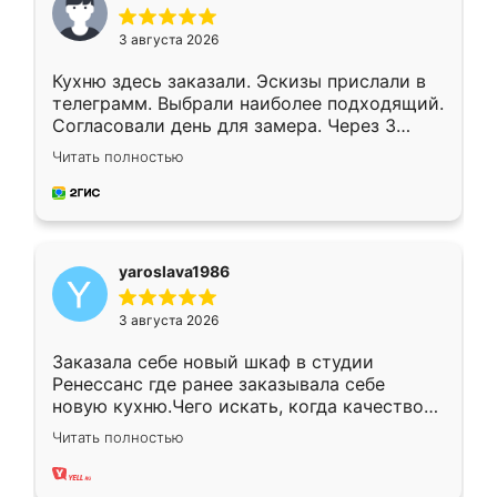
3 августа 2026
Кухню здесь заказали. Эскизы прислали в
телеграмм. Выбрали наиболее подходящий.
Согласовали день для замера. Через 3
недели кухня была уже готова. Остались
Читать полностью
довольны работой. Спасибо Ренессанс
мебель за качественную работу!
yaroslava1986
3 августа 2026
Заказала себе новый шкаф в студии
Ренессанс где ранее заказывала себе
новую кухню.Чего искать, когда качеством
вполне довольна. Служит кухня уже почти
Читать полностью
два года, нареканий нет.