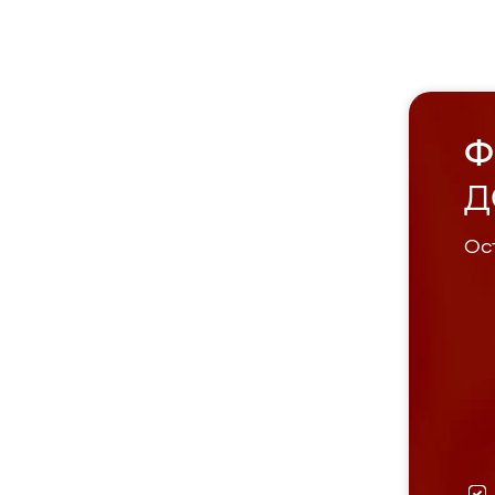
Ф
Д
Ост