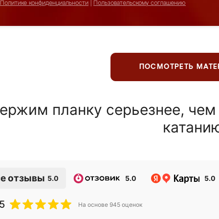
Политике конфиденциальности
|
Пользовательскому соглашению
ПОСМОТРЕТЬ МАТ
ержим планку серьезнее, чем
катани
е отзывы
5.0
5.0
5.0
5
На основе
945
оценок