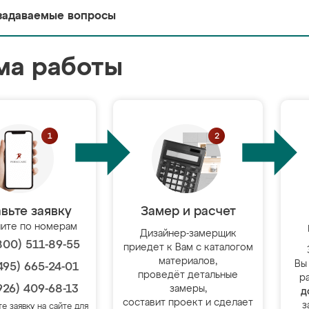
задаваемые вопросы
ма работы
вьте заявку
Замер и расчет
ите по номерам
Дизайнер-замерщик
800) 511-89-55
приедет к Вам с каталогом
материалов,
Вы
495) 665-24-01
проведёт детальные
р
926) 409-68-13
замеры,
д
составит проект и сделает
з
те заявку на сайте для