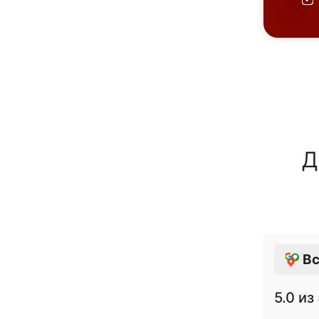
Д
Вс
5.0
из 