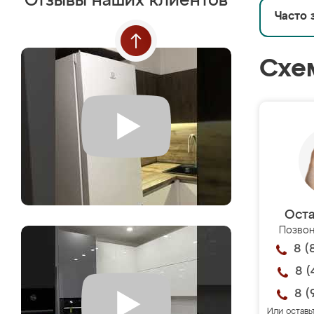
Отзывы наших клиентов
Часто 
Схе
Оста
Позвон
8 (
8 (
8 (
Или оставь