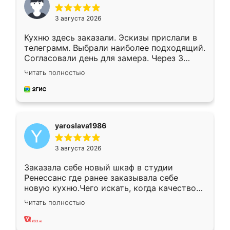
3 августа 2026
Кухню здесь заказали. Эскизы прислали в
телеграмм. Выбрали наиболее подходящий.
Согласовали день для замера. Через 3
недели кухня была уже готова. Остались
Читать полностью
довольны работой. Спасибо Ренессанс
мебель за качественную работу!
yaroslava1986
3 августа 2026
Заказала себе новый шкаф в студии
Ренессанс где ранее заказывала себе
новую кухню.Чего искать, когда качеством
вполне довольна. Служит кухня уже почти
Читать полностью
два года, нареканий нет.