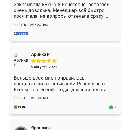
Заказывала кухню в Ренессанс, осталась
очень довольна. Менеджер всё быстро
посчитала, на вопросы отвечала сразу.
Замерщик приехал в субботу, подошёл к
Читать полностью
делу со всей ответственностью. Собрали
за день, ребята работали аккуратно, даже
пыли почти не было. Качество отличное,
ящики ходят плавно, ничего не скрипит.
Всё подошло как влитое.
Аринка Р.
5 августа 2026
Больше всех мне понравилось
предложение от компании Ренессанс от
Елены Сергеевой. Подходяшщая цена и
короткие сроки изготовления. Приехавший
Читать полностью
для замера сотрудник Владислав
предложил по моему эскизу самый
1
подходящий вариант шкафа. Немного его
видоизменил, получилось даже лучше, чем
я хотела.
Ярослава