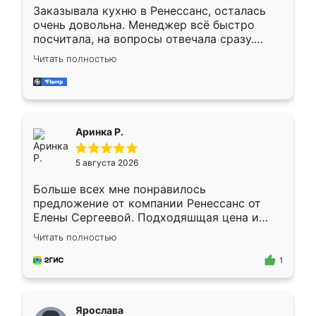
Заказывала кухню в Ренессанс, осталась
очень довольна. Менеджер всё быстро
посчитала, на вопросы отвечала сразу.
Замерщик приехал в субботу, подошёл к
Читать полностью
делу со всей ответственностью. Собрали
за день, ребята работали аккуратно, даже
пыли почти не было. Качество отличное,
ящики ходят плавно, ничего не скрипит.
Всё подошло как влитое.
Аринка Р.
5 августа 2026
Больше всех мне понравилось
предложение от компании Ренессанс от
Елены Сергеевой. Подходяшщая цена и
короткие сроки изготовления. Приехавший
Читать полностью
для замера сотрудник Владислав
предложил по моему эскизу самый
1
подходящий вариант шкафа. Немного его
видоизменил, получилось даже лучше, чем
я хотела.
Ярослава