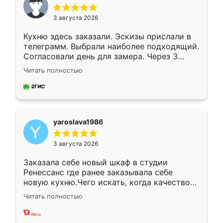
3 августа 2026
Кухню здесь заказали. Эскизы прислали в
телеграмм. Выбрали наиболее подходящий.
Согласовали день для замера. Через 3
недели кухня была уже готова. Остались
Читать полностью
довольны работой. Спасибо Ренессанс
мебель за качественную работу!
yaroslava1986
3 августа 2026
Заказала себе новый шкаф в студии
Ренессанс где ранее заказывала себе
новую кухню.Чего искать, когда качеством
вполне довольна. Служит кухня уже почти
Читать полностью
два года, нареканий нет.