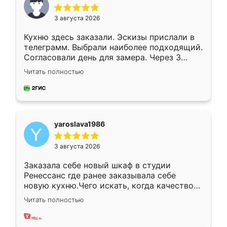
3 августа 2026
Кухню здесь заказали. Эскизы прислали в
телеграмм. Выбрали наиболее подходящий.
Согласовали день для замера. Через 3
недели кухня была уже готова. Остались
Читать полностью
довольны работой. Спасибо Ренессанс
мебель за качественную работу!
yaroslava1986
3 августа 2026
Заказала себе новый шкаф в студии
Ренессанс где ранее заказывала себе
новую кухню.Чего искать, когда качеством
вполне довольна. Служит кухня уже почти
Читать полностью
два года, нареканий нет.