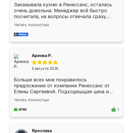
Заказывала кухню в Ренессанс, осталась
очень довольна. Менеджер всё быстро
посчитала, на вопросы отвечала сразу.
Замерщик приехал в субботу, подошёл к
Читать полностью
делу со всей ответственностью. Собрали
за день, ребята работали аккуратно, даже
пыли почти не было. Качество отличное,
ящики ходят плавно, ничего не скрипит.
Всё подошло как влитое.
Аринка Р.
5 августа 2026
Больше всех мне понравилось
предложение от компании Ренессанс от
Елены Сергеевой. Подходяшщая цена и
короткие сроки изготовления. Приехавший
Читать полностью
для замера сотрудник Владислав
предложил по моему эскизу самый
1
подходящий вариант шкафа. Немного его
видоизменил, получилось даже лучше, чем
я хотела.
Ярослава