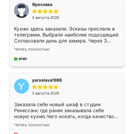
я хотела.
Ярослава
3 августа 2026
Кухню здесь заказали. Эскизы прислали в
телеграмм. Выбрали наиболее подходящий.
Согласовали день для замера. Через 3
недели кухня была уже готова. Остались
Читать полностью
довольны работой. Спасибо Ренессанс
мебель за качественную работу!
yaroslava1986
3 августа 2026
Заказала себе новый шкаф в студии
Ренессанс где ранее заказывала себе
новую кухню.Чего искать, когда качеством
вполне довольна. Служит кухня уже почти
Читать полностью
два года, нареканий нет.