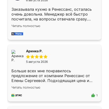
6 августа 2026
мебели буду заказывать только здесь.
Заказывала кухню в Ренессанс, осталась
очень довольна. Менеджер всё быстро
посчитала, на вопросы отвечала сразу.
Замерщик приехал в субботу, подошёл к
Читать полностью
делу со всей ответственностью. Собрали
за день, ребята работали аккуратно, даже
пыли почти не было. Качество отличное,
ящики ходят плавно, ничего не скрипит.
Всё подошло как влитое.
Аринка Р.
5 августа 2026
Больше всех мне понравилось
предложение от компании Ренессанс от
Елены Сергеевой. Подходяшщая цена и
короткие сроки изготовления. Приехавший
Читать полностью
для замера сотрудник Владислав
предложил по моему эскизу самый
1
подходящий вариант шкафа. Немного его
видоизменил, получилось даже лучше, чем