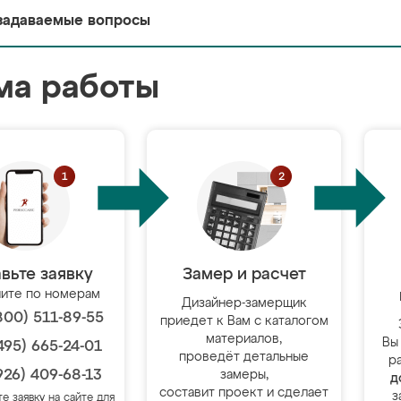
задаваемые вопросы
ма работы
вьте заявку
Замер и расчет
ите по номерам
Дизайнер-замерщик
800) 511-89-55
приедет к Вам с каталогом
материалов,
Вы
495) 665-24-01
проведёт детальные
р
926) 409-68-13
замеры,
д
составит проект и сделает
з
те заявку на сайте для