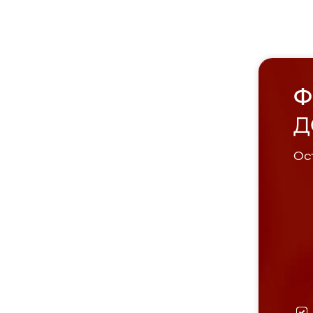
Ф
Д
Ост