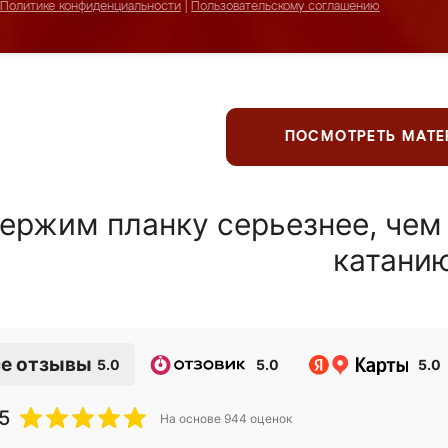
Политике конфиденциальности
|
Пользовательскому соглашению
ПОСМОТРЕТЬ МАТ
ержим планку серьезнее, чем
катани
е отзывы
5.0
5.0
5.0
5
На основе
944
оценок