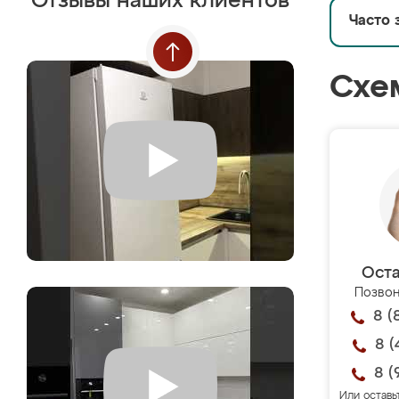
Отзывы наших клиентов
Часто 
Схе
Оста
Позвон
8 (
8 (
8 (
Или оставь