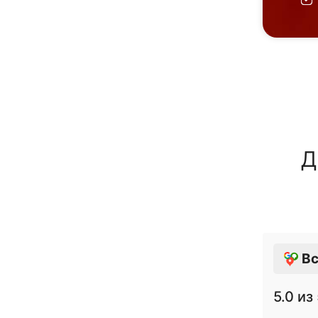
Д
Вс
5.0
из 