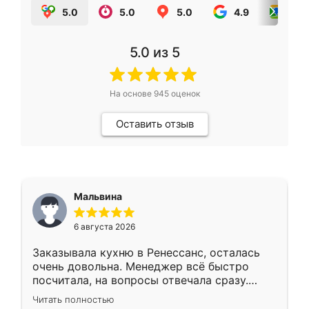
5.0
5.0
5.0
4.9
5.0
5.0
из 5
На основе
945
оценок
Оставить отзыв
Мальвина
6 августа 2026
Заказывала кухню в Ренессанс, осталась
очень довольна. Менеджер всё быстро
посчитала, на вопросы отвечала сразу.
Замерщик приехал в субботу, подошёл к
Читать полностью
делу со всей ответственностью. Собрали