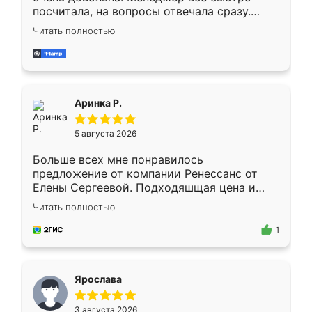
посчитала, на вопросы отвечала сразу.
Замерщик приехал в субботу, подошёл к
Читать полностью
делу со всей ответственностью. Собрали
за день, ребята работали аккуратно, даже
пыли почти не было. Качество отличное,
ящики ходят плавно, ничего не скрипит.
Всё подошло как влитое.
Аринка Р.
5 августа 2026
Больше всех мне понравилось
предложение от компании Ренессанс от
Елены Сергеевой. Подходяшщая цена и
короткие сроки изготовления. Приехавший
Читать полностью
для замера сотрудник Владислав
предложил по моему эскизу самый
1
подходящий вариант шкафа. Немного его
видоизменил, получилось даже лучше, чем
я хотела.
Ярослава
3 августа 2026