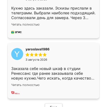
Кухню здесь заказали. Эскизы прислали в
телеграмм. Выбрали наиболее подходящий.
Согласовали день для замера. Через 3
недели кухня была уже готова. Остались
Читать полностью
довольны работой. Спасибо Ренессанс
мебель за качественную работу!
yaroslava1986
3 августа 2026
Заказала себе новый шкаф в студии
Ренессанс где ранее заказывала себе
новую кухню.Чего искать, когда качеством
вполне довольна. Служит кухня уже почти
Читать полностью
два года, нареканий нет.