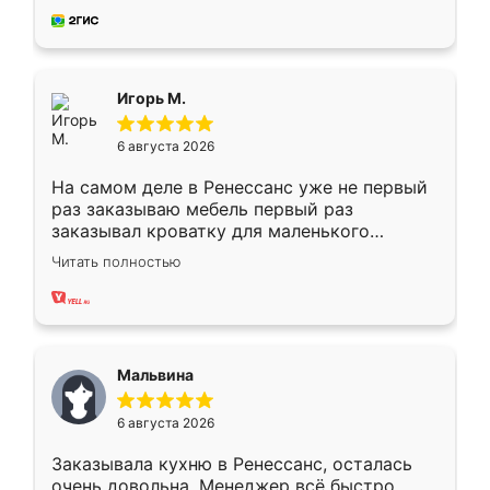
за день, ребята работали аккуратно, даже
пыли почти не было. Качество отличное,
ящики ходят плавно, ничего не скрипит.
Всё подошло как влитое.
Игорь М.
6 августа 2026
На самом деле в Ренессанс уже не первый
раз заказываю мебель первый раз
заказывал кроватку для маленького
ребёнка при его рождении ,во второй раз
Читать полностью
заказал шкаф-купе. По качеству очень
хорошее сборка достаточно быстрая,
также адекватные цены. До этого
сравнивал с разными конкурентами в этом
сегменте ,выбор у конкурентов куда
Мальвина
меньше, здесь же он более разнообразный.
Мне нравится ,если что-то потребуется из
6 августа 2026
мебели буду заказывать только здесь.
Заказывала кухню в Ренессанс, осталась
очень довольна. Менеджер всё быстро