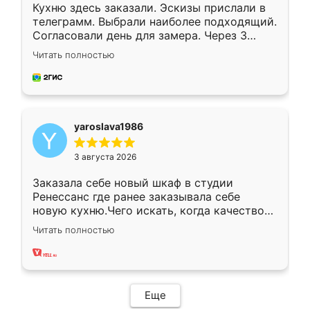
Кухню здесь заказали. Эскизы прислали в
телеграмм. Выбрали наиболее подходящий.
Согласовали день для замера. Через 3
недели кухня была уже готова. Остались
Читать полностью
довольны работой. Спасибо Ренессанс
мебель за качественную работу!
yaroslava1986
3 августа 2026
Заказала себе новый шкаф в студии
Ренессанс где ранее заказывала себе
новую кухню.Чего искать, когда качеством
вполне довольна. Служит кухня уже почти
Читать полностью
два года, нареканий нет.
Еще