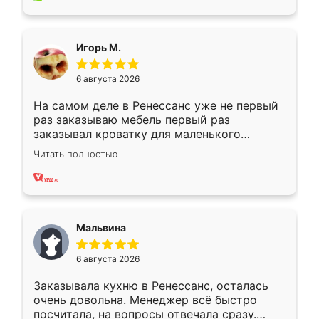
пыли почти не было. Качество отличное,
ящики ходят плавно, ничего не скрипит.
Всё подошло как влитое.
Игорь М.
6 августа 2026
На самом деле в Ренессанс уже не первый
раз заказываю мебель первый раз
заказывал кроватку для маленького
ребёнка при его рождении ,во второй раз
Читать полностью
заказал шкаф-купе. По качеству очень
хорошее сборка достаточно быстрая,
также адекватные цены. До этого
сравнивал с разными конкурентами в этом
сегменте ,выбор у конкурентов куда
Мальвина
меньше, здесь же он более разнообразный.
Мне нравится ,если что-то потребуется из
6 августа 2026
мебели буду заказывать только здесь.
Заказывала кухню в Ренессанс, осталась
очень довольна. Менеджер всё быстро
посчитала, на вопросы отвечала сразу.