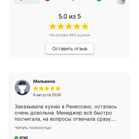
5.0
из 5
На основе
945
оценок
Оставить отзыв
Мальвина
6 августа 2026
Заказывала кухню в Ренессанс, осталась
очень довольна. Менеджер всё быстро
посчитала, на вопросы отвечала сразу.
Замерщик приехал в субботу, подошёл к
Читать полностью
делу со всей ответственностью. Собрали
за день, ребята работали аккуратно, даже