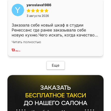
yaroslava1986
3 августа 2026
Заказала себе новый шкаф в студии
Ренессанс где ранее заказывала себе
новую кухню.Чего искать, когда качеством
вполне довольна. Служит кухня уже почти
Читать полностью
два года, нареканий нет.
Еще
ЗАКАЗАТЬ
БЕСПЛАТНОЕ ТАКСИ
ДО НАШЕГО САЛОНА