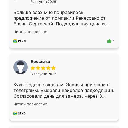
5 августа 2026
Больше всех мне понравилось
предложение от компании Ренессанс от
Елены Сергеевой. Подходяшщая цена и
короткие сроки изготовления. Приехавший
Читать полностью
для замера сотрудник Владислав
предложил по моему эскизу самый
1
подходящий вариант шкафа. Немного его
видоизменил, получилось даже лучше, чем
я хотела.
Ярослава
3 августа 2026
Кухню здесь заказали. Эскизы прислали в
телеграмм. Выбрали наиболее подходящий.
Согласовали день для замера. Через 3
недели кухня была уже готова. Остались
Читать полностью
довольны работой. Спасибо Ренессанс
мебель за качественную работу!