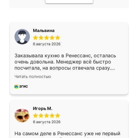
Мальвина
6 августа 2026
Заказывала кухню в Ренессанс, осталась
очень довольна. Менеджер всё быстро
посчитала, на вопросы отвечала сразу.
Замерщик приехал в субботу, подошёл к
Читать полностью
делу со всей ответственностью. Собрали
за день, ребята работали аккуратно, даже
пыли почти не было. Качество отличное,
ящики ходят плавно, ничего не скрипит.
Всё подошло как влитое.
Игорь М.
6 августа 2026
На самом деле в Ренессанс уже не первый