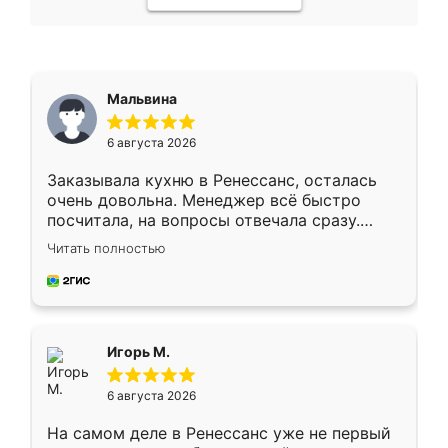
Мальвина
6 августа 2026
Заказывала кухню в Ренессанс, осталась
очень довольна. Менеджер всё быстро
посчитала, на вопросы отвечала сразу.
Замерщик приехал в субботу, подошёл к
Читать полностью
делу со всей ответственностью. Собрали
за день, ребята работали аккуратно, даже
пыли почти не было. Качество отличное,
ящики ходят плавно, ничего не скрипит.
Всё подошло как влитое.
Игорь М.
6 августа 2026
На самом деле в Ренессанс уже не первый