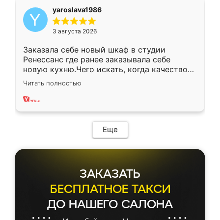
yaroslava1986
3 августа 2026
Заказала себе новый шкаф в студии
Ренессанс где ранее заказывала себе
новую кухню.Чего искать, когда качеством
вполне довольна. Служит кухня уже почти
Читать полностью
два года, нареканий нет.
Еще
ЗАКАЗАТЬ
БЕСПЛАТНОЕ ТАКСИ
ДО НАШЕГО САЛОНА