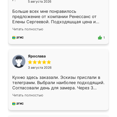
5 августа 2026
Больше всех мне понравилось
предложение от компании Ренессанс от
Елены Сергеевой. Подходяшщая цена и
короткие сроки изготовления. Приехавший
Читать полностью
для замера сотрудник Владислав
предложил по моему эскизу самый
1
подходящий вариант шкафа. Немного его
видоизменил, получилось даже лучше, чем
я хотела.
Ярослава
3 августа 2026
Кухню здесь заказали. Эскизы прислали в
телеграмм. Выбрали наиболее подходящий.
Согласовали день для замера. Через 3
недели кухня была уже готова. Остались
Читать полностью
довольны работой. Спасибо Ренессанс
мебель за качественную работу!