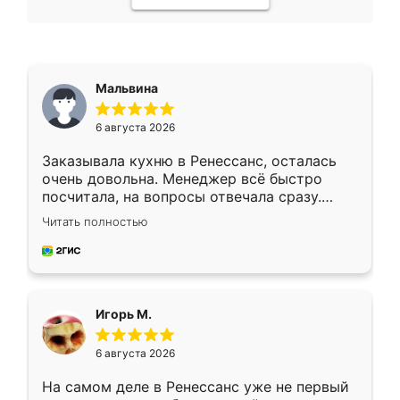
Мальвина
6 августа 2026
Заказывала кухню в Ренессанс, осталась
очень довольна. Менеджер всё быстро
посчитала, на вопросы отвечала сразу.
Замерщик приехал в субботу, подошёл к
Читать полностью
делу со всей ответственностью. Собрали
за день, ребята работали аккуратно, даже
пыли почти не было. Качество отличное,
ящики ходят плавно, ничего не скрипит.
Всё подошло как влитое.
Игорь М.
6 августа 2026
На самом деле в Ренессанс уже не первый