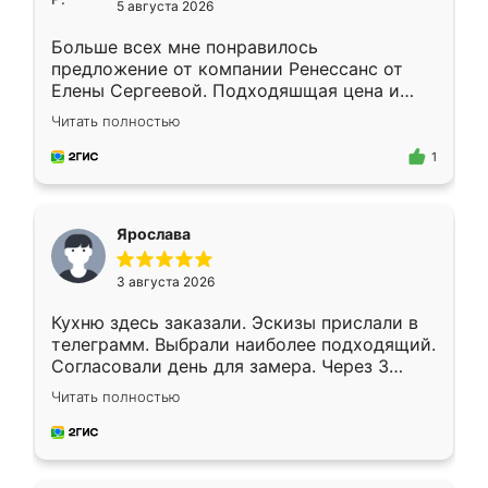
5 августа 2026
Больше всех мне понравилось
предложение от компании Ренессанс от
Елены Сергеевой. Подходяшщая цена и
короткие сроки изготовления. Приехавший
Читать полностью
для замера сотрудник Владислав
предложил по моему эскизу самый
1
подходящий вариант шкафа. Немного его
видоизменил, получилось даже лучше, чем
я хотела.
Ярослава
3 августа 2026
Кухню здесь заказали. Эскизы прислали в
телеграмм. Выбрали наиболее подходящий.
Согласовали день для замера. Через 3
недели кухня была уже готова. Остались
Читать полностью
довольны работой. Спасибо Ренессанс
мебель за качественную работу!