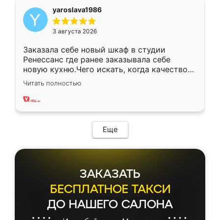
yaroslava1986
3 августа 2026
Заказала себе новый шкаф в студии
Ренессанс где ранее заказывала себе
новую кухню.Чего искать, когда качеством
вполне довольна. Служит кухня уже почти
Читать полностью
два года, нареканий нет.
Еще
ЗАКАЗАТЬ
БЕСПЛАТНОЕ ТАКСИ
ДО НАШЕГО САЛОНА