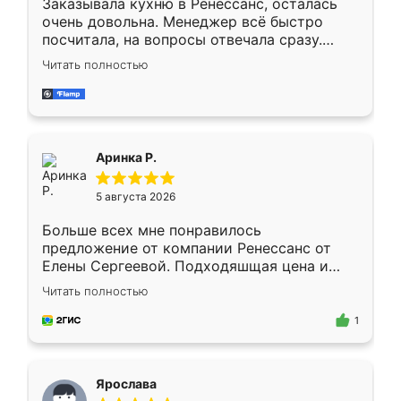
Заказывала кухню в Ренессанс, осталась
очень довольна. Менеджер всё быстро
посчитала, на вопросы отвечала сразу.
Замерщик приехал в субботу, подошёл к
Читать полностью
делу со всей ответственностью. Собрали
за день, ребята работали аккуратно, даже
пыли почти не было. Качество отличное,
ящики ходят плавно, ничего не скрипит.
Всё подошло как влитое.
Аринка Р.
5 августа 2026
Больше всех мне понравилось
предложение от компании Ренессанс от
Елены Сергеевой. Подходяшщая цена и
короткие сроки изготовления. Приехавший
Читать полностью
для замера сотрудник Владислав
предложил по моему эскизу самый
1
подходящий вариант шкафа. Немного его
видоизменил, получилось даже лучше, чем
я хотела.
Ярослава