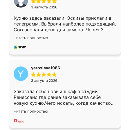
3 августа 2026
Кухню здесь заказали. Эскизы прислали в
телеграмм. Выбрали наиболее подходящий.
Согласовали день для замера. Через 3
недели кухня была уже готова. Остались
Читать полностью
довольны работой. Спасибо Ренессанс
мебель за качественную работу!
yaroslava1986
3 августа 2026
Заказала себе новый шкаф в студии
Ренессанс где ранее заказывала себе
новую кухню.Чего искать, когда качеством
вполне довольна. Служит кухня уже почти
Читать полностью
два года, нареканий нет.