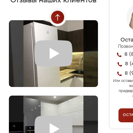
Отзывы наших клиентов
Оста
Позвон
8 (
8 (
8 (
Или оставь
ко
предвар
ОСТ