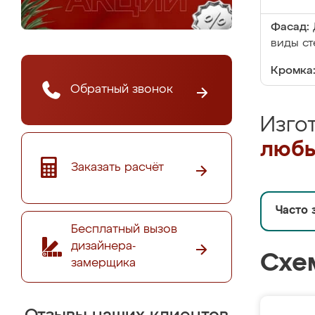
Фасад:
виды ст
Кромка
Обратный звонок
Изго
любы
Заказать расчёт
Часто 
Бесплатный вызов
дизайнера-
Схе
замерщика