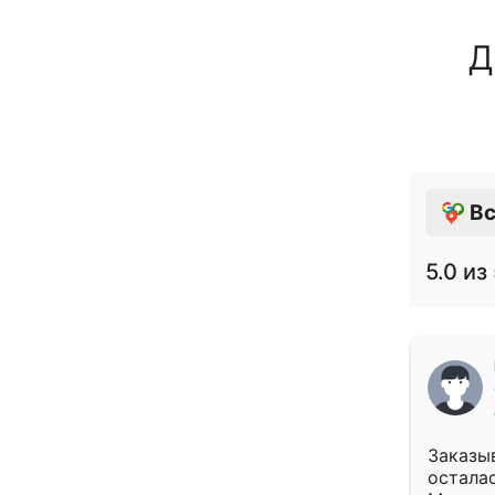
Д
Вс
5.0
из 
Заказыв
осталас