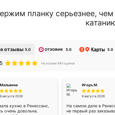
ержим планку серьезнее, чем
катани
е отзывы
5.0
5.0
5.0
5
На основе
945
оценок
Мальвина
Игорь М.
6 августа 2026
6 августа 2026
ала кухню в Ренессанс,
На самом деле в Ренес
ь очень довольна.
не первый раз заказыв