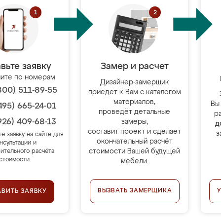
вьте заявку
Замер и расчет
ите по номерам
Дизайнер-замерщик
800) 511-89-55
приедет к Вам с каталогом
материалов,
Вы
495) 665-24-01
проведёт детальные
р
926) 409-68-13
замеры,
д
составит проект и сделает
з
те заявку на сайте для
окончательный расчёт
нсультации и
стоимости Вашей будущей
ительного расчёта
стоимости.
мебели.
ВЫЗВАТЬ ЗАМЕРЩИКА
АВИТЬ ЗАЯВКУ