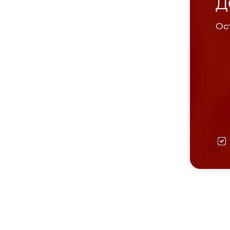
Д
Ост