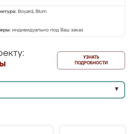
итура:
Boyard, Blum
еры:
индивидуально под Ваш заказ
екту:
УЗНАТЬ
лы
ПОДРОБНОСТИ
▼