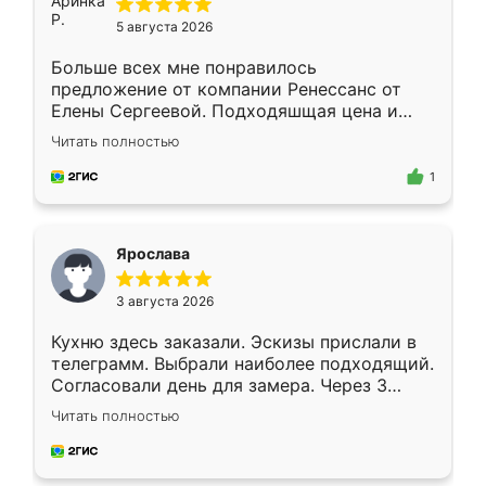
5 августа 2026
Больше всех мне понравилось
предложение от компании Ренессанс от
Елены Сергеевой. Подходяшщая цена и
короткие сроки изготовления. Приехавший
Читать полностью
для замера сотрудник Владислав
предложил по моему эскизу самый
1
подходящий вариант шкафа. Немного его
видоизменил, получилось даже лучше, чем
я хотела.
Ярослава
3 августа 2026
Кухню здесь заказали. Эскизы прислали в
телеграмм. Выбрали наиболее подходящий.
Согласовали день для замера. Через 3
недели кухня была уже готова. Остались
Читать полностью
довольны работой. Спасибо Ренессанс
мебель за качественную работу!