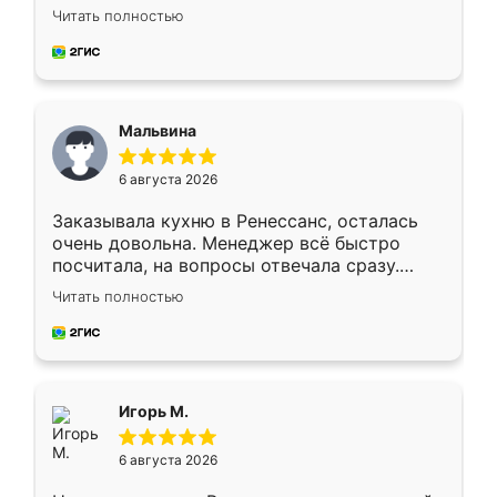
Ждал меньше месяца, сборщик с прямыми
Читать полностью
руками. По цене вышло адекватно.
Рекомендую!
Мальвина
6 августа 2026
Заказывала кухню в Ренессанс, осталась
очень довольна. Менеджер всё быстро
посчитала, на вопросы отвечала сразу.
Замерщик приехал в субботу, подошёл к
Читать полностью
делу со всей ответственностью. Собрали
за день, ребята работали аккуратно, даже
пыли почти не было. Качество отличное,
ящики ходят плавно, ничего не скрипит.
Всё подошло как влитое.
Игорь М.
6 августа 2026