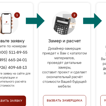
вьте заявку
Замер и расчет
ите по номерам
Дизайнер-замерщик
800) 511-89-55
приедет к Вам с каталогом
материалов,
Вы
495) 665-24-01
проведёт детальные
р
926) 409-68-13
замеры,
д
составит проект и сделает
з
те заявку на сайте для
окончательный расчёт
нсультации и
стоимости Вашей будущей
ительного расчёта
стоимости.
мебели.
ВЫЗВАТЬ ЗАМЕРЩИКА
АВИТЬ ЗАЯВКУ