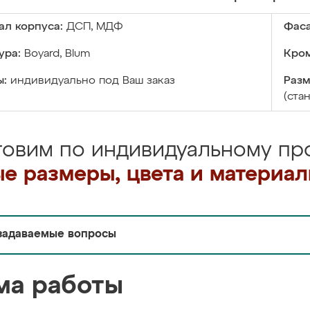
ал корпуса:
ДСП, МДФ
Фаса
ура:
Boyard, Blum
Кром
ы:
индивидуально под Ваш заказ
Разм
(ста
товим по индивидуальному про
е размеры, цвета и материа
задаваемые вопросы
ма работы