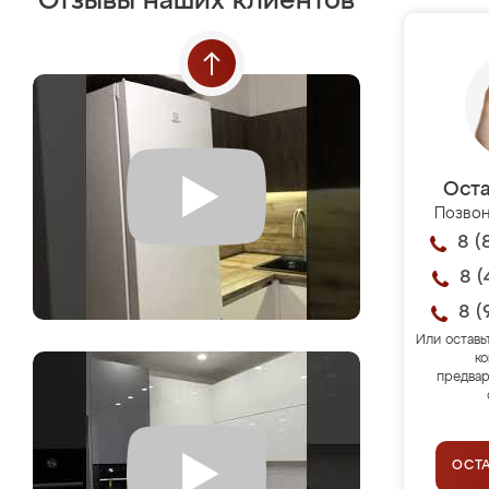
Отзывы наших клиентов
Оста
Позвон
8 (
8 (
8 (
Или оставь
ко
предвар
ОСТ