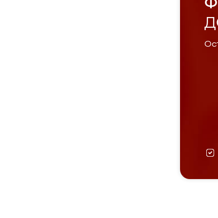
Ф
Д
Ост