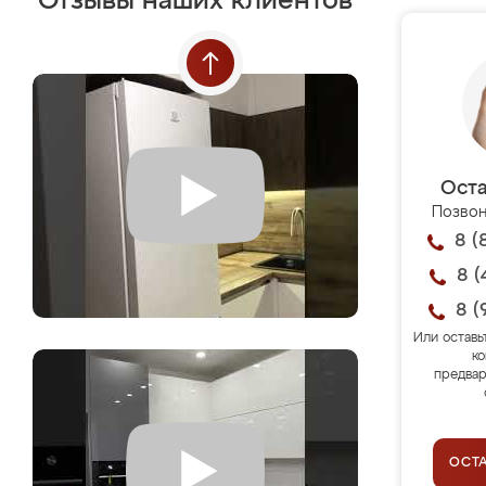
Отзывы наших клиентов
Оста
Позвон
8 (
8 (
8 (
Или оставь
ко
предвар
ОСТ