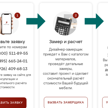
вьте заявку
Замер и расчет
ите по номерам
Дизайнер-замерщик
800) 511-89-55
приедет к Вам с каталогом
материалов,
Вы
495) 665-24-01
проведёт детальные
р
926) 409-68-13
замеры,
д
составит проект и сделает
з
те заявку на сайте для
окончательный расчёт
нсультации и
стоимости Вашей будущей
ительного расчёта
стоимости.
мебели.
ВЫЗВАТЬ ЗАМЕРЩИКА
АВИТЬ ЗАЯВКУ