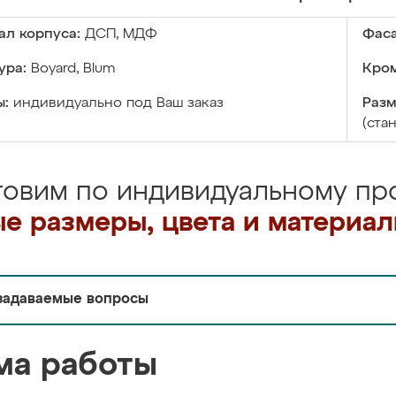
ал корпуса:
ДСП, МДФ
Фаса
ура:
Boyard, Blum
Кром
ы:
индивидуально под Ваш заказ
Разм
(ста
товим по индивидуальному про
е размеры, цвета и материа
задаваемые вопросы
ма работы