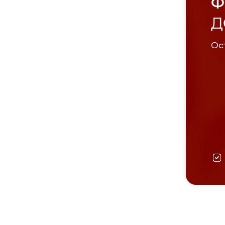
Ф
Д
Ост