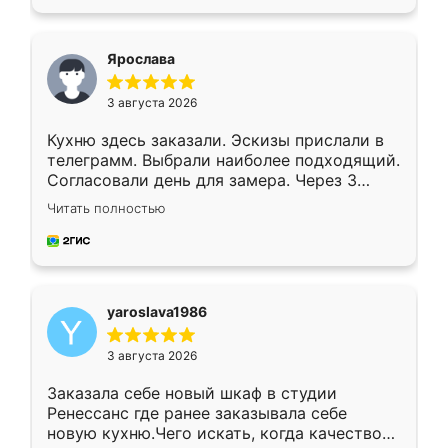
подходящий вариант шкафа. Немного его
видоизменил, получилось даже лучше, чем
я хотела.
Ярослава
3 августа 2026
Кухню здесь заказали. Эскизы прислали в
телеграмм. Выбрали наиболее подходящий.
Согласовали день для замера. Через 3
недели кухня была уже готова. Остались
Читать полностью
довольны работой. Спасибо Ренессанс
мебель за качественную работу!
yaroslava1986
3 августа 2026
Заказала себе новый шкаф в студии
Ренессанс где ранее заказывала себе
новую кухню.Чего искать, когда качеством