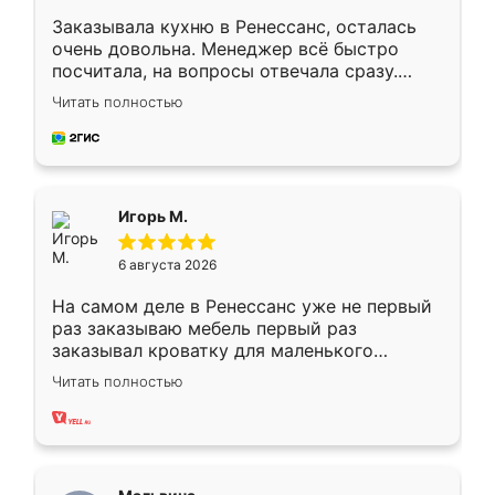
Заказывала кухню в Ренессанс, осталась
очень довольна. Менеджер всё быстро
посчитала, на вопросы отвечала сразу.
Замерщик приехал в субботу, подошёл к
Читать полностью
делу со всей ответственностью. Собрали
за день, ребята работали аккуратно, даже
пыли почти не было. Качество отличное,
ящики ходят плавно, ничего не скрипит.
Всё подошло как влитое.
Игорь М.
6 августа 2026
На самом деле в Ренессанс уже не первый
раз заказываю мебель первый раз
заказывал кроватку для маленького
ребёнка при его рождении ,во второй раз
Читать полностью
заказал шкаф-купе. По качеству очень
хорошее сборка достаточно быстрая,
также адекватные цены. До этого
сравнивал с разными конкурентами в этом
сегменте ,выбор у конкурентов куда