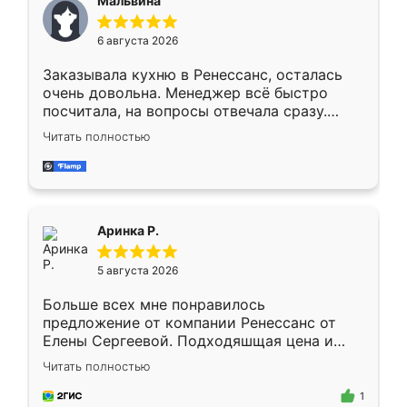
Мальвина
меньше, здесь же он более разнообразный.
Мне нравится ,если что-то потребуется из
6 августа 2026
мебели буду заказывать только здесь.
Заказывала кухню в Ренессанс, осталась
очень довольна. Менеджер всё быстро
посчитала, на вопросы отвечала сразу.
Замерщик приехал в субботу, подошёл к
Читать полностью
делу со всей ответственностью. Собрали
за день, ребята работали аккуратно, даже
пыли почти не было. Качество отличное,
ящики ходят плавно, ничего не скрипит.
Всё подошло как влитое.
Аринка Р.
5 августа 2026
Больше всех мне понравилось
предложение от компании Ренессанс от
Елены Сергеевой. Подходяшщая цена и
короткие сроки изготовления. Приехавший
Читать полностью
для замера сотрудник Владислав
предложил по моему эскизу самый
1