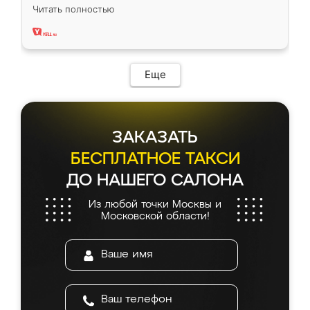
вполне довольна. Служит кухня уже почти
Читать полностью
два года, нареканий нет.
Еще
ЗАКАЗАТЬ
БЕСПЛАТНОЕ ТАКСИ
ДО НАШЕГО САЛОНА
Из любой точки Москвы и
Московской области!