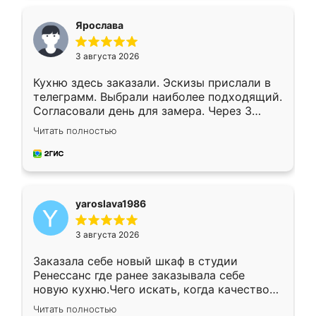
видоизменил, получилось даже лучше, чем
я хотела.
Ярослава
3 августа 2026
Кухню здесь заказали. Эскизы прислали в
телеграмм. Выбрали наиболее подходящий.
Согласовали день для замера. Через 3
недели кухня была уже готова. Остались
Читать полностью
довольны работой. Спасибо Ренессанс
мебель за качественную работу!
yaroslava1986
3 августа 2026
Заказала себе новый шкаф в студии
Ренессанс где ранее заказывала себе
новую кухню.Чего искать, когда качеством
вполне довольна. Служит кухня уже почти
Читать полностью