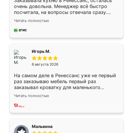
Заказывала кухню в Ренессанс, осталась
очень довольна. Менеджер всё быстро
посчитала, на вопросы отвечала сразу.
Замерщик приехал в субботу, подошёл к
Читать полностью
делу со всей ответственностью. Собрали
за день, ребята работали аккуратно, даже
пыли почти не было. Качество отличное,
ящики ходят плавно, ничего не скрипит.
Всё подошло как влитое.
Игорь М.
6 августа 2026
На самом деле в Ренессанс уже не первый
раз заказываю мебель первый раз
заказывал кроватку для маленького
ребёнка при его рождении ,во второй раз
Читать полностью
заказал шкаф-купе. По качеству очень
хорошее сборка достаточно быстрая,
также адекватные цены. До этого
сравнивал с разными конкурентами в этом
сегменте ,выбор у конкурентов куда
Мальвина
меньше, здесь же он более разнообразный.