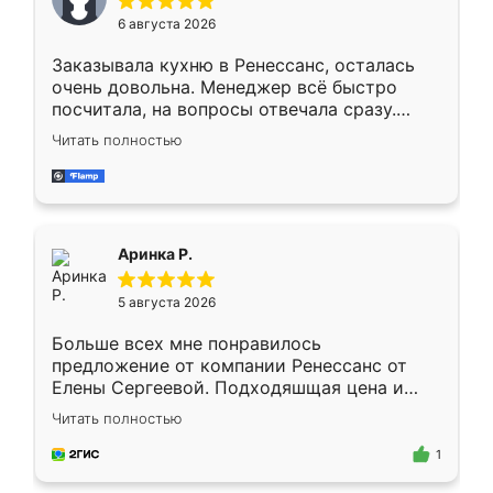
Мне нравится ,если что-то потребуется из
6 августа 2026
мебели буду заказывать только здесь.
Заказывала кухню в Ренессанс, осталась
очень довольна. Менеджер всё быстро
посчитала, на вопросы отвечала сразу.
Замерщик приехал в субботу, подошёл к
Читать полностью
делу со всей ответственностью. Собрали
за день, ребята работали аккуратно, даже
пыли почти не было. Качество отличное,
ящики ходят плавно, ничего не скрипит.
Всё подошло как влитое.
Аринка Р.
5 августа 2026
Больше всех мне понравилось
предложение от компании Ренессанс от
Елены Сергеевой. Подходяшщая цена и
короткие сроки изготовления. Приехавший
Читать полностью
для замера сотрудник Владислав
предложил по моему эскизу самый
1
подходящий вариант шкафа. Немного его