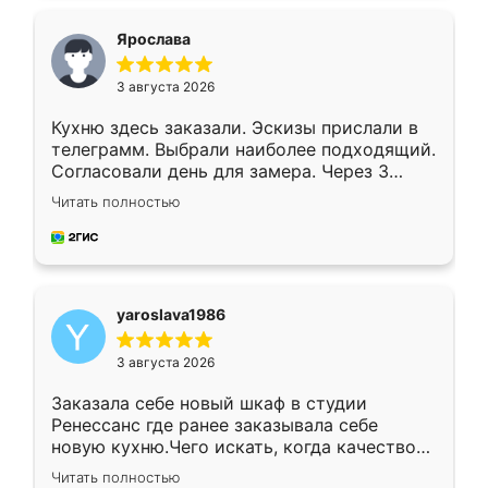
видоизменил, получилось даже лучше, чем
я хотела.
Ярослава
3 августа 2026
Кухню здесь заказали. Эскизы прислали в
телеграмм. Выбрали наиболее подходящий.
Согласовали день для замера. Через 3
недели кухня была уже готова. Остались
Читать полностью
довольны работой. Спасибо Ренессанс
мебель за качественную работу!
yaroslava1986
3 августа 2026
Заказала себе новый шкаф в студии
Ренессанс где ранее заказывала себе
новую кухню.Чего искать, когда качеством
вполне довольна. Служит кухня уже почти
Читать полностью