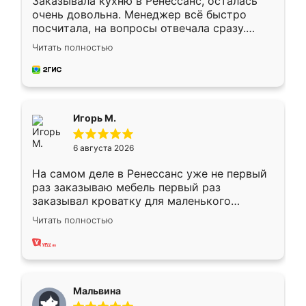
Заказывала кухню в Ренессанс, осталась
очень довольна. Менеджер всё быстро
посчитала, на вопросы отвечала сразу.
Замерщик приехал в субботу, подошёл к
Читать полностью
делу со всей ответственностью. Собрали
за день, ребята работали аккуратно, даже
пыли почти не было. Качество отличное,
ящики ходят плавно, ничего не скрипит.
Всё подошло как влитое.
Игорь М.
6 августа 2026
На самом деле в Ренессанс уже не первый
раз заказываю мебель первый раз
заказывал кроватку для маленького
ребёнка при его рождении ,во второй раз
Читать полностью
заказал шкаф-купе. По качеству очень
хорошее сборка достаточно быстрая,
также адекватные цены. До этого
сравнивал с разными конкурентами в этом
сегменте ,выбор у конкурентов куда
Мальвина
меньше, здесь же он более разнообразный.