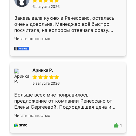
Мне нравится ,если что-то потребуется из
6 августа 2026
мебели буду заказывать только здесь.
Заказывала кухню в Ренессанс, осталась
очень довольна. Менеджер всё быстро
посчитала, на вопросы отвечала сразу.
Замерщик приехал в субботу, подошёл к
Читать полностью
делу со всей ответственностью. Собрали
за день, ребята работали аккуратно, даже
пыли почти не было. Качество отличное,
ящики ходят плавно, ничего не скрипит.
Всё подошло как влитое.
Аринка Р.
5 августа 2026
Больше всех мне понравилось
предложение от компании Ренессанс от
Елены Сергеевой. Подходяшщая цена и
короткие сроки изготовления. Приехавший
Читать полностью
для замера сотрудник Владислав
предложил по моему эскизу самый
1
подходящий вариант шкафа. Немного его