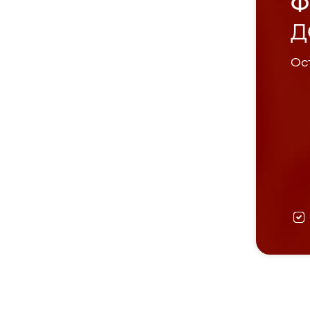
Ф
Д
Ост