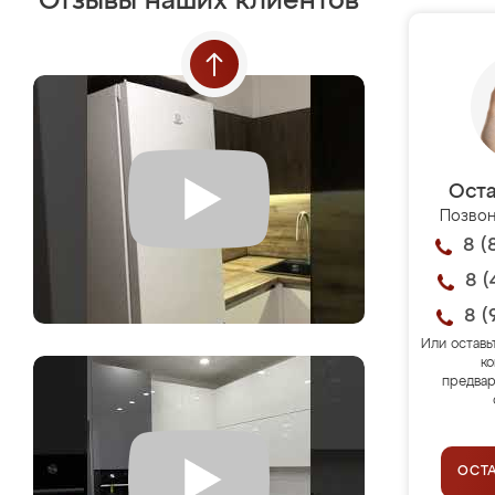
Отзывы наших клиентов
Оста
Позвон
8 (
8 (
8 (
Или оставь
ко
предвар
ОСТ