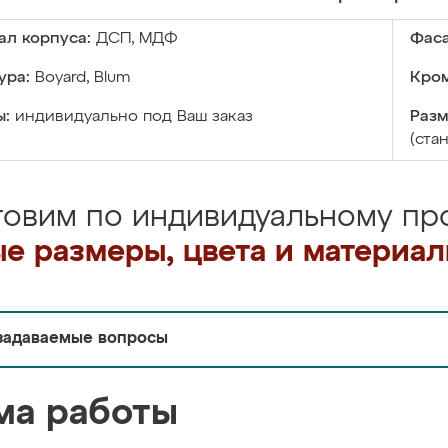
ал корпуса:
ДСП, МДФ
Фаса
ура:
Boyard, Blum
Кром
ы:
индивидуально под Ваш заказ
Разм
(ста
товим по индивидуальному про
е размеры, цвета и материа
задаваемые вопросы
ма работы