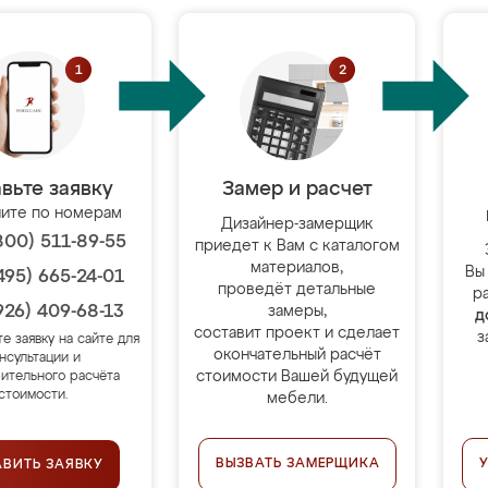
вьте заявку
Замер и расчет
ите по номерам
Дизайнер-замерщик
800) 511-89-55
приедет к Вам с каталогом
материалов,
Вы
495) 665-24-01
проведёт детальные
р
926) 409-68-13
замеры,
д
составит проект и сделает
з
те заявку на сайте для
окончательный расчёт
нсультации и
стоимости Вашей будущей
ительного расчёта
стоимости.
мебели.
ВЫЗВАТЬ ЗАМЕРЩИКА
АВИТЬ ЗАЯВКУ