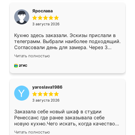
видоизменил, получилось даже лучше, чем
я хотела.
Ярослава
3 августа 2026
Кухню здесь заказали. Эскизы прислали в
телеграмм. Выбрали наиболее подходящий.
Согласовали день для замера. Через 3
недели кухня была уже готова. Остались
Читать полностью
довольны работой. Спасибо Ренессанс
мебель за качественную работу!
yaroslava1986
3 августа 2026
Заказала себе новый шкаф в студии
Ренессанс где ранее заказывала себе
новую кухню.Чего искать, когда качеством
вполне довольна. Служит кухня уже почти
Читать полностью