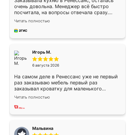
Заказывала кухню в Ренессанс, осталась
очень довольна. Менеджер всё быстро
посчитала, на вопросы отвечала сразу.
Замерщик приехал в субботу, подошёл к
Читать полностью
делу со всей ответственностью. Собрали
за день, ребята работали аккуратно, даже
пыли почти не было. Качество отличное,
ящики ходят плавно, ничего не скрипит.
Всё подошло как влитое.
Игорь М.
6 августа 2026
На самом деле в Ренессанс уже не первый
раз заказываю мебель первый раз
заказывал кроватку для маленького
ребёнка при его рождении ,во второй раз
Читать полностью
заказал шкаф-купе. По качеству очень
хорошее сборка достаточно быстрая,
также адекватные цены. До этого
сравнивал с разными конкурентами в этом
сегменте ,выбор у конкурентов куда
Мальвина
меньше, здесь же он более разнообразный.