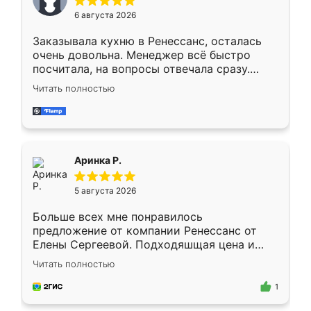
Мне нравится ,если что-то потребуется из
6 августа 2026
мебели буду заказывать только здесь.
Заказывала кухню в Ренессанс, осталась
очень довольна. Менеджер всё быстро
посчитала, на вопросы отвечала сразу.
Замерщик приехал в субботу, подошёл к
Читать полностью
делу со всей ответственностью. Собрали
за день, ребята работали аккуратно, даже
пыли почти не было. Качество отличное,
ящики ходят плавно, ничего не скрипит.
Всё подошло как влитое.
Аринка Р.
5 августа 2026
Больше всех мне понравилось
предложение от компании Ренессанс от
Елены Сергеевой. Подходяшщая цена и
короткие сроки изготовления. Приехавший
Читать полностью
для замера сотрудник Владислав
предложил по моему эскизу самый
1
подходящий вариант шкафа. Немного его