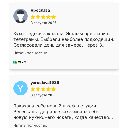
видоизменил, получилось даже лучше, чем
я хотела.
Ярослава
3 августа 2026
Кухню здесь заказали. Эскизы прислали в
телеграмм. Выбрали наиболее подходящий.
Согласовали день для замера. Через 3
недели кухня была уже готова. Остались
Читать полностью
довольны работой. Спасибо Ренессанс
мебель за качественную работу!
yaroslava1986
3 августа 2026
Заказала себе новый шкаф в студии
Ренессанс где ранее заказывала себе
новую кухню.Чего искать, когда качеством
вполне довольна. Служит кухня уже почти
Читать полностью