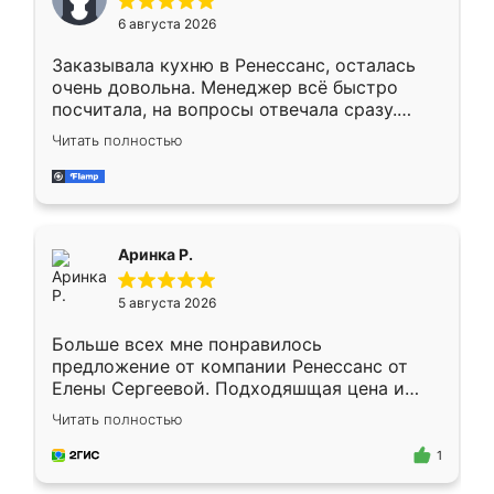
Мне нравится ,если что-то потребуется из
6 августа 2026
мебели буду заказывать только здесь.
Заказывала кухню в Ренессанс, осталась
очень довольна. Менеджер всё быстро
посчитала, на вопросы отвечала сразу.
Замерщик приехал в субботу, подошёл к
Читать полностью
делу со всей ответственностью. Собрали
за день, ребята работали аккуратно, даже
пыли почти не было. Качество отличное,
ящики ходят плавно, ничего не скрипит.
Всё подошло как влитое.
Аринка Р.
5 августа 2026
Больше всех мне понравилось
предложение от компании Ренессанс от
Елены Сергеевой. Подходяшщая цена и
короткие сроки изготовления. Приехавший
Читать полностью
для замера сотрудник Владислав
предложил по моему эскизу самый
1
подходящий вариант шкафа. Немного его