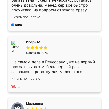
Заказывала кухню в Ренессанс, осталась
очень довольна. Менеджер всё быстро
посчитала, на вопросы отвечала сразу.
Замерщик приехал в субботу, подошёл к
Читать полностью
делу со всей ответственностью. Собрали
за день, ребята работали аккуратно, даже
пыли почти не было. Качество отличное,
ящики ходят плавно, ничего не скрипит.
Всё подошло как влитое.
Игорь М.
6 августа 2026
На самом деле в Ренессанс уже не первый
раз заказываю мебель первый раз
заказывал кроватку для маленького
ребёнка при его рождении ,во второй раз
Читать полностью
заказал шкаф-купе. По качеству очень
хорошее сборка достаточно быстрая,
также адекватные цены. До этого
сравнивал с разными конкурентами в этом
сегменте ,выбор у конкурентов куда
Мальвина
меньше, здесь же он более разнообразный.