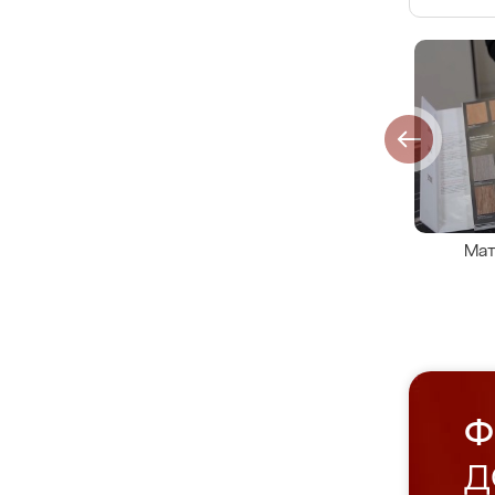
Мат
Ф
Д