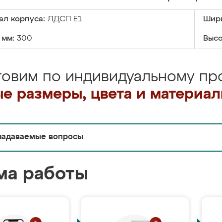
ал корпуса:
ЛДСП Е1
Шири
 мм:
300
Высо
товим по индивидуальному про
е размеры, цвета и материа
задаваемые вопросы
ма работы