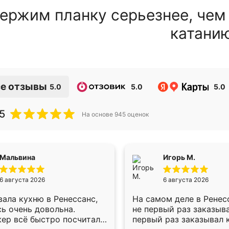
ержим планку серьезнее, чем
катани
е отзывы
5.0
5.0
5.0
5
На основе
945
оценок
Мальвина
Игорь М.
6 августа 2026
6 августа 2026
ала кухню в Ренессанс,
На самом деле в Ренес
ь очень довольна.
не первый раз заказыв
ер всё быстро посчитала,
первый раз заказывал 