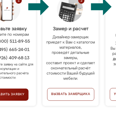
вьте заявку
Замер и расчет
ите по номерам
Дизайнер-замерщик
800) 511-89-55
приедет к Вам с каталогом
материалов,
Вы
495) 665-24-01
проведёт детальные
р
926) 409-68-13
замеры,
д
составит проект и сделает
з
те заявку на сайте для
окончательный расчёт
нсультации и
стоимости Вашей будущей
ительного расчёта
стоимости.
мебели.
ВЫЗВАТЬ ЗАМЕРЩИКА
АВИТЬ ЗАЯВКУ