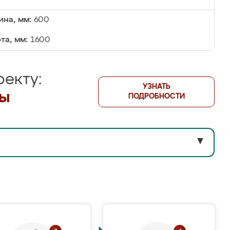
на, мм:
600
та, мм:
1600
екту:
УЗНАТЬ
лы
ПОДРОБНОСТИ
▼