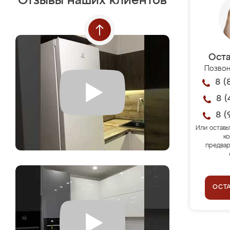
Отзывы наших клиентов
Оста
Позвон
8 (
8 (
8 (
Или оставь
ко
предвар
ОСТ