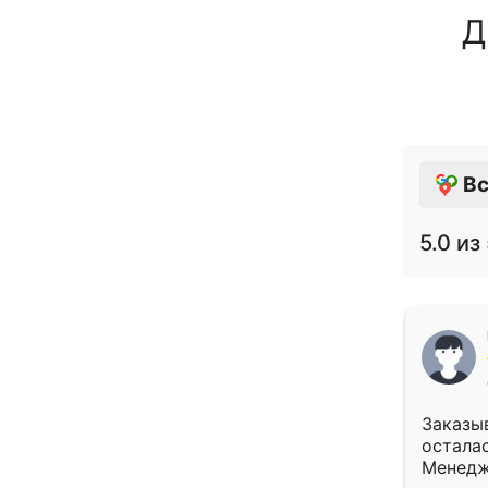
Д
Вс
5.0
из 
Заказыв
осталас
Менедж