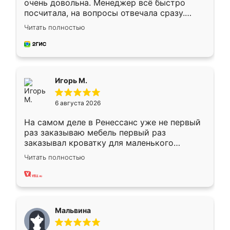
очень довольна. Менеджер всё быстро
посчитала, на вопросы отвечала сразу.
Замерщик приехал в субботу, подошёл к
Читать полностью
делу со всей ответственностью. Собрали
за день, ребята работали аккуратно, даже
пыли почти не было. Качество отличное,
ящики ходят плавно, ничего не скрипит.
Всё подошло как влитое.
Игорь М.
6 августа 2026
На самом деле в Ренессанс уже не первый
раз заказываю мебель первый раз
заказывал кроватку для маленького
ребёнка при его рождении ,во второй раз
Читать полностью
заказал шкаф-купе. По качеству очень
хорошее сборка достаточно быстрая,
также адекватные цены. До этого
сравнивал с разными конкурентами в этом
сегменте ,выбор у конкурентов куда
Мальвина
меньше, здесь же он более разнообразный.
Мне нравится ,если что-то потребуется из