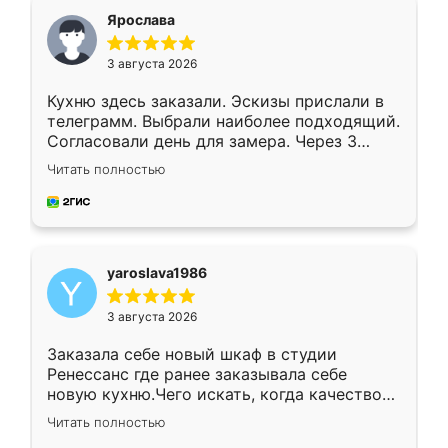
я хотела.
Ярослава
3 августа 2026
Кухню здесь заказали. Эскизы прислали в
телеграмм. Выбрали наиболее подходящий.
Согласовали день для замера. Через 3
недели кухня была уже готова. Остались
Читать полностью
довольны работой. Спасибо Ренессанс
мебель за качественную работу!
yaroslava1986
3 августа 2026
Заказала себе новый шкаф в студии
Ренессанс где ранее заказывала себе
новую кухню.Чего искать, когда качеством
вполне довольна. Служит кухня уже почти
Читать полностью
два года, нареканий нет.