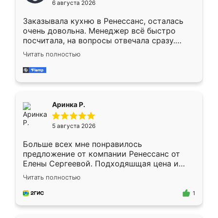
6 августа 2026
мебели буду заказывать только здесь.
Заказывала кухню в Ренессанс, осталась
очень довольна. Менеджер всё быстро
посчитала, на вопросы отвечала сразу.
Замерщик приехал в субботу, подошёл к
Читать полностью
делу со всей ответственностью. Собрали
за день, ребята работали аккуратно, даже
пыли почти не было. Качество отличное,
ящики ходят плавно, ничего не скрипит.
Всё подошло как влитое.
Аринка Р.
5 августа 2026
Больше всех мне понравилось
предложение от компании Ренессанс от
Елены Сергеевой. Подходяшщая цена и
короткие сроки изготовления. Приехавший
Читать полностью
для замера сотрудник Владислав
предложил по моему эскизу самый
1
подходящий вариант шкафа. Немного его
видоизменил, получилось даже лучше, чем