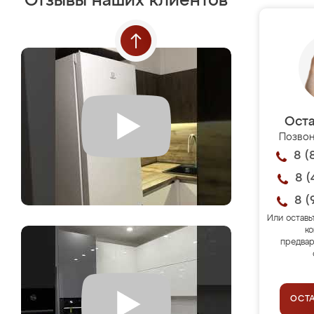
Отзывы наших клиентов
Оста
Позвон
8 (
8 (
8 (
Или оставь
ко
предвар
ОСТ