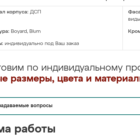
ал корпуса:
ДСП
Фаса
виды
ура:
Boyard, Blum
Кром
ы:
индивидуально под Ваш заказ
товим по индивидуальному про
е размеры, цвета и материа
задаваемые вопросы
ма работы