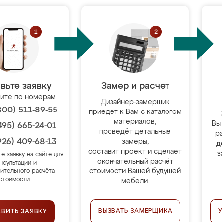
вьте заявку
Замер и расчет
ите по номерам
Дизайнер-замерщик
800) 511-89-55
приедет к Вам с каталогом
материалов,
Вы
495) 665-24-01
проведёт детальные
р
926) 409-68-13
замеры,
д
составит проект и сделает
з
те заявку на сайте для
окончательный расчёт
нсультации и
стоимости Вашей будущей
ительного расчёта
стоимости.
мебели.
ВЫЗВАТЬ ЗАМЕРЩИКА
АВИТЬ ЗАЯВКУ