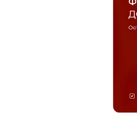
Ф
Д
Ост