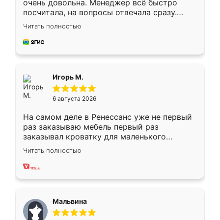
очень довольна. Менеджер всё быстро
посчитала, на вопросы отвечала сразу.
Замерщик приехал в субботу, подошёл к
Читать полностью
делу со всей ответственностью. Собрали
за день, ребята работали аккуратно, даже
пыли почти не было. Качество отличное,
ящики ходят плавно, ничего не скрипит.
Всё подошло как влитое.
Игорь М.
6 августа 2026
На самом деле в Ренессанс уже не первый
раз заказываю мебель первый раз
заказывал кроватку для маленького
ребёнка при его рождении ,во второй раз
Читать полностью
заказал шкаф-купе. По качеству очень
хорошее сборка достаточно быстрая,
также адекватные цены. До этого
сравнивал с разными конкурентами в этом
сегменте ,выбор у конкурентов куда
Мальвина
меньше, здесь же он более разнообразный.
Мне нравится ,если что-то потребуется из