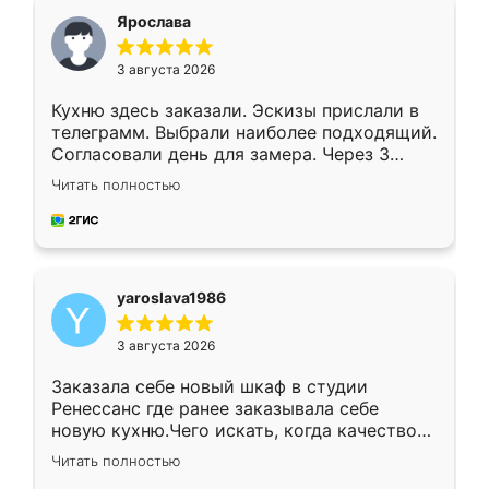
я хотела.
Ярослава
3 августа 2026
Кухню здесь заказали. Эскизы прислали в
телеграмм. Выбрали наиболее подходящий.
Согласовали день для замера. Через 3
недели кухня была уже готова. Остались
Читать полностью
довольны работой. Спасибо Ренессанс
мебель за качественную работу!
yaroslava1986
3 августа 2026
Заказала себе новый шкаф в студии
Ренессанс где ранее заказывала себе
новую кухню.Чего искать, когда качеством
вполне довольна. Служит кухня уже почти
Читать полностью
два года, нареканий нет.