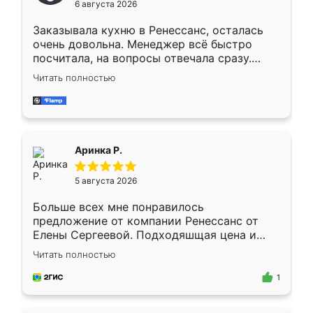
6 августа 2026
мебели буду заказывать только здесь.
Заказывала кухню в Ренессанс, осталась
очень довольна. Менеджер всё быстро
посчитала, на вопросы отвечала сразу.
Замерщик приехал в субботу, подошёл к
Читать полностью
делу со всей ответственностью. Собрали
за день, ребята работали аккуратно, даже
пыли почти не было. Качество отличное,
ящики ходят плавно, ничего не скрипит.
Всё подошло как влитое.
Аринка Р.
5 августа 2026
Больше всех мне понравилось
предложение от компании Ренессанс от
Елены Сергеевой. Подходяшщая цена и
короткие сроки изготовления. Приехавший
Читать полностью
для замера сотрудник Владислав
предложил по моему эскизу самый
1
подходящий вариант шкафа. Немного его
видоизменил, получилось даже лучше, чем