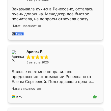
мебели буду заказывать только здесь.
Заказывала кухню в Ренессанс, осталась
очень довольна. Менеджер всё быстро
посчитала, на вопросы отвечала сразу.
Замерщик приехал в субботу, подошёл к
Читать полностью
делу со всей ответственностью. Собрали
за день, ребята работали аккуратно, даже
пыли почти не было. Качество отличное,
ящики ходят плавно, ничего не скрипит.
Всё подошло как влитое.
Аринка Р.
5 августа 2026
Больше всех мне понравилось
предложение от компании Ренессанс от
Елены Сергеевой. Подходяшщая цена и
короткие сроки изготовления. Приехавший
Читать полностью
для замера сотрудник Владислав
предложил по моему эскизу самый
1
подходящий вариант шкафа. Немного его
видоизменил, получилось даже лучше, чем