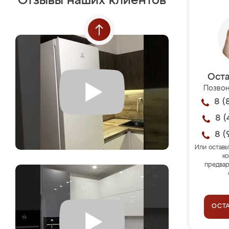
Отзывы наших клиентов
Оста
Позвон
8 (
8 (
8 (
Или оставь
ко
предвар
ОСТ