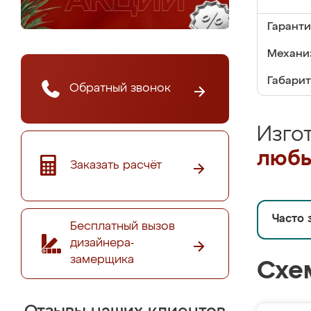
Гаранти
Механи
Габарит
Обратный звонок
Изго
любы
Заказать расчёт
Часто 
Бесплатный вызов
дизайнера-
замерщика
Схе