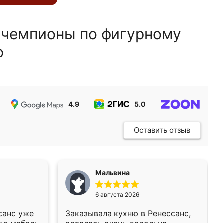
 чемпионы по фигурному
ю
4.9
5.0
5.0
Оставить отзыв
Мальвина
6 августа 2026
санс уже
Заказывала кухню в Ренессанс,