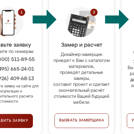
вьте заявку
Замер и расчет
ите по номерам
Дизайнер-замерщик
800) 511-89-55
приедет к Вам с каталогом
материалов,
Вы
495) 665-24-01
проведёт детальные
р
926) 409-68-13
замеры,
д
составит проект и сделает
з
те заявку на сайте для
окончательный расчёт
нсультации и
стоимости Вашей будущей
ительного расчёта
стоимости.
мебели.
ВЫЗВАТЬ ЗАМЕРЩИКА
АВИТЬ ЗАЯВКУ