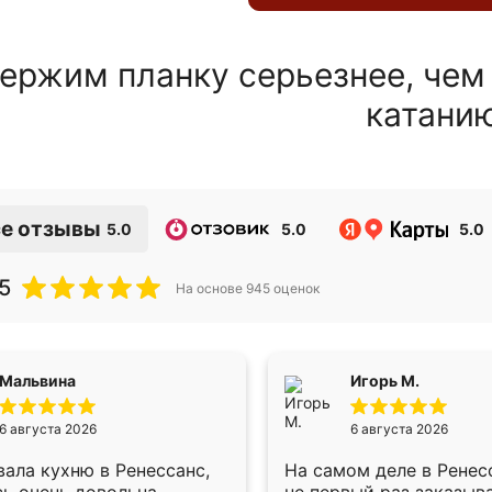
ержим планку серьезнее, чем
катани
е отзывы
5.0
5.0
5.0
5
На основе
945
оценок
Мальвина
Игорь М.
6 августа 2026
6 августа 2026
ала кухню в Ренессанс,
На самом деле в Ренес