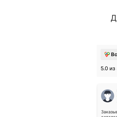
Д
Вс
5.0
из 
Заказыв