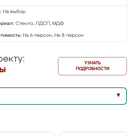
:
На выбор
риал:
Стекло, ЛДСП, МДФ
тимость:
На 6 персон, На 8 персон
екту:
УЗНАТЬ
лы
ПОДРОБНОСТИ
▼