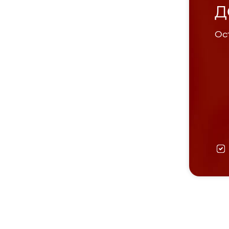
Д
Ост