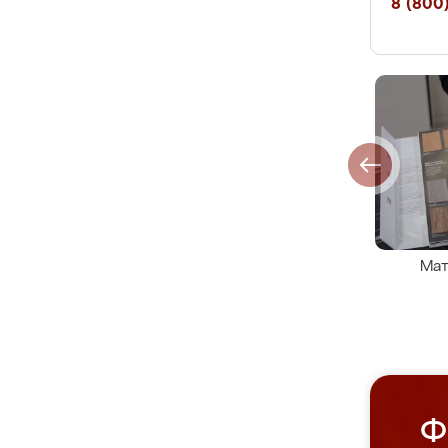
8 (800)
Мат
Ф