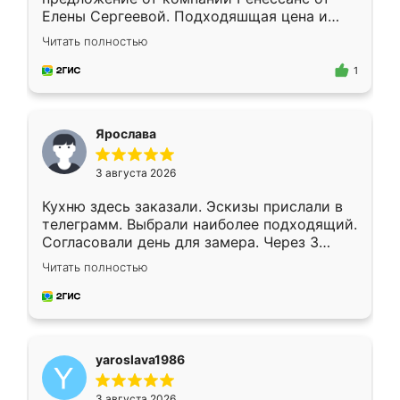
Елены Сергеевой. Подходяшщая цена и
короткие сроки изготовления. Приехавший
Читать полностью
для замера сотрудник Владислав
предложил по моему эскизу самый
1
подходящий вариант шкафа. Немного его
видоизменил, получилось даже лучше, чем
я хотела.
Ярослава
3 августа 2026
Кухню здесь заказали. Эскизы прислали в
телеграмм. Выбрали наиболее подходящий.
Согласовали день для замера. Через 3
недели кухня была уже готова. Остались
Читать полностью
довольны работой. Спасибо Ренессанс
мебель за качественную работу!
yaroslava1986
3 августа 2026