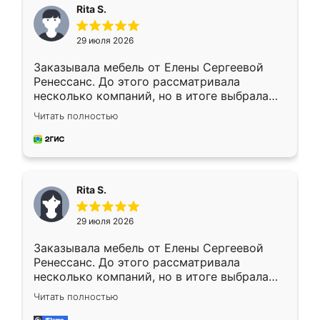
Rita S.
29 июля 2026
Заказывала мебель от Елены Сергеевой
Ренессанс. До этого рассматривала
несколько компаний, но в итоге выбрала
эту. Сначала обговорили условия, потом
Читать полностью
приехал замерщик, всё спокойно объяснил
и снял размеры. Изготовили в срок, с
доставкой тоже никаких проблем не
возникло. Сборку выполнили аккуратно,
мебель сразу встала на свое место без
Rita S.
каких-либо доработок. Качеством осталась
довольна, все выглядит так, как и ожидала.
29 июля 2026
Заказывала мебель от Елены Сергеевой
Ренессанс. До этого рассматривала
несколько компаний, но в итоге выбрала
эту. Сначала обговорили условия, потом
Читать полностью
приехал замерщик, всё спокойно объяснил
и снял размеры. Изготовили в срок, с