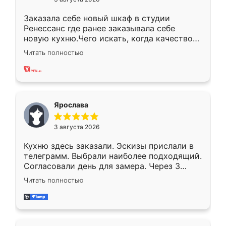
Заказала себе новый шкаф в студии
Ренессанс где ранее заказывала себе
новую кухню.Чего искать, когда качеством
вполне довольна. Служит кухня уже почти
Читать полностью
два года, нареканий нет.
Ярослава
3 августа 2026
Кухню здесь заказали. Эскизы прислали в
телеграмм. Выбрали наиболее подходящий.
Согласовали день для замера. Через 3
недели кухня была уже готова. Остались
Читать полностью
довольны работой. Спасибо Ренессанс
мебель за качественную работу!