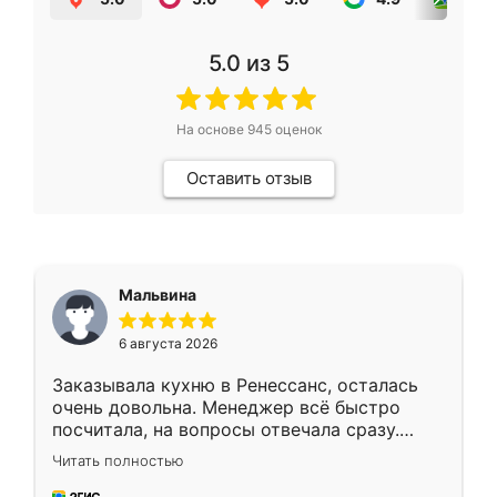
5.0
из 5
На основе
945
оценок
Оставить отзыв
Мальвина
6 августа 2026
Заказывала кухню в Ренессанс, осталась
очень довольна. Менеджер всё быстро
посчитала, на вопросы отвечала сразу.
Замерщик приехал в субботу, подошёл к
Читать полностью
делу со всей ответственностью. Собрали
за день, ребята работали аккуратно, даже