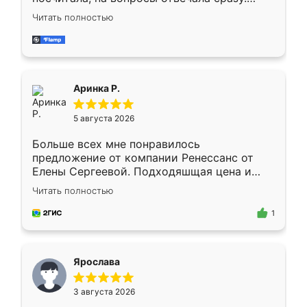
Замерщик приехал в субботу, подошёл к
Читать полностью
делу со всей ответственностью. Собрали
за день, ребята работали аккуратно, даже
пыли почти не было. Качество отличное,
ящики ходят плавно, ничего не скрипит.
Всё подошло как влитое.
Аринка Р.
5 августа 2026
Больше всех мне понравилось
предложение от компании Ренессанс от
Елены Сергеевой. Подходяшщая цена и
короткие сроки изготовления. Приехавший
Читать полностью
для замера сотрудник Владислав
предложил по моему эскизу самый
1
подходящий вариант шкафа. Немного его
видоизменил, получилось даже лучше, чем
я хотела.
Ярослава
3 августа 2026