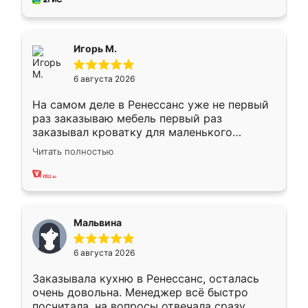
пыли почти не было. Качество отличное,
ящики ходят плавно, ничего не скрипит.
Всё подошло как влитое.
Игорь М.
6 августа 2026
На самом деле в Ренессанс уже не первый
раз заказываю мебель первый раз
заказывал кроватку для маленького
ребёнка при его рождении ,во второй раз
Читать полностью
заказал шкаф-купе. По качеству очень
хорошее сборка достаточно быстрая,
также адекватные цены. До этого
сравнивал с разными конкурентами в этом
сегменте ,выбор у конкурентов куда
Мальвина
меньше, здесь же он более разнообразный.
Мне нравится ,если что-то потребуется из
6 августа 2026
мебели буду заказывать только здесь.
Заказывала кухню в Ренессанс, осталась
очень довольна. Менеджер всё быстро
посчитала, на вопросы отвечала сразу.