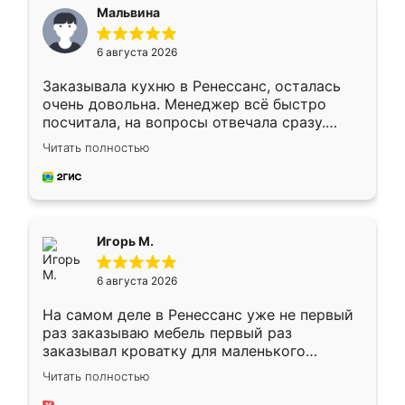
Мальвина
6 августа 2026
Заказывала кухню в Ренессанс, осталась
очень довольна. Менеджер всё быстро
посчитала, на вопросы отвечала сразу.
Замерщик приехал в субботу, подошёл к
Читать полностью
делу со всей ответственностью. Собрали
за день, ребята работали аккуратно, даже
пыли почти не было. Качество отличное,
ящики ходят плавно, ничего не скрипит.
Всё подошло как влитое.
Игорь М.
6 августа 2026
На самом деле в Ренессанс уже не первый
раз заказываю мебель первый раз
заказывал кроватку для маленького
ребёнка при его рождении ,во второй раз
Читать полностью
заказал шкаф-купе. По качеству очень