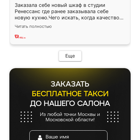
Заказала себе новый шкаф в студии
Ренессанс где ранее заказывала себе
новую кухню.Чего искать, когда качеством
вполне довольна. Служит кухня уже почти
Читать полностью
два года, нареканий нет.
Еще
ЗАКАЗАТЬ
БЕСПЛАТНОЕ ТАКСИ
ДО НАШЕГО САЛОНА
Из любой точки Москвы и
Московской области!