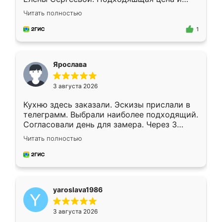
короткие сроки изготовления. Приехавший
Читать полностью
для замера сотрудник Владислав
предложил по моему эскизу самый
1
подходящий вариант шкафа. Немного его
видоизменил, получилось даже лучше, чем
я хотела.
Ярослава
3 августа 2026
Кухню здесь заказали. Эскизы прислали в
телеграмм. Выбрали наиболее подходящий.
Согласовали день для замера. Через 3
недели кухня была уже готова. Остались
Читать полностью
довольны работой. Спасибо Ренессанс
мебель за качественную работу!
yaroslava1986
3 августа 2026