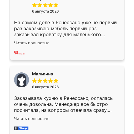
6 августа 2026
На самом деле в Ренессанс уже не первый
раз заказываю мебель первый раз
заказывал кроватку для маленького
ребёнка при его рождении ,во второй раз
Читать полностью
заказал шкаф-купе. По качеству очень
хорошее сборка достаточно быстрая,
также адекватные цены. До этого
сравнивал с разными конкурентами в этом
сегменте ,выбор у конкурентов куда
Мальвина
меньше, здесь же он более разнообразный.
Мне нравится ,если что-то потребуется из
6 августа 2026
мебели буду заказывать только здесь.
Заказывала кухню в Ренессанс, осталась
очень довольна. Менеджер всё быстро
посчитала, на вопросы отвечала сразу.
Замерщик приехал в субботу, подошёл к
Читать полностью
делу со всей ответственностью. Собрали
за день, ребята работали аккуратно, даже