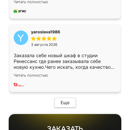
Читать полностью
довольны работой. Спасибо Ренессанс
мебель за качественную работу!
yaroslava1986
3 августа 2026
Заказала себе новый шкаф в студии
Ренессанс где ранее заказывала себе
новую кухню.Чего искать, когда качеством
вполне довольна. Служит кухня уже почти
Читать полностью
два года, нареканий нет.
Еще
ЗАКАЗАТЬ