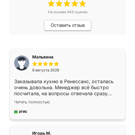
На основе
945
оценок
Оставить отзыв
Мальвина
6 августа 2026
Заказывала кухню в Ренессанс, осталась
очень довольна. Менеджер всё быстро
посчитала, на вопросы отвечала сразу.
Замерщик приехал в субботу, подошёл к
Читать полностью
делу со всей ответственностью. Собрали
за день, ребята работали аккуратно, даже
пыли почти не было. Качество отличное,
ящики ходят плавно, ничего не скрипит.
Всё подошло как влитое.
Игорь М.