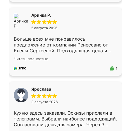
пыли почти не было. Качество отличное,
ящики ходят плавно, ничего не скрипит.
Всё подошло как влитое.
Аринка Р.
5 августа 2026
Больше всех мне понравилось
предложение от компании Ренессанс от
Елены Сергеевой. Подходяшщая цена и
короткие сроки изготовления. Приехавший
Читать полностью
для замера сотрудник Владислав
предложил по моему эскизу самый
1
подходящий вариант шкафа. Немного его
видоизменил, получилось даже лучше, чем
я хотела.
Ярослава
3 августа 2026
Кухню здесь заказали. Эскизы прислали в
телеграмм. Выбрали наиболее подходящий.
Согласовали день для замера. Через 3
недели кухня была уже готова. Остались