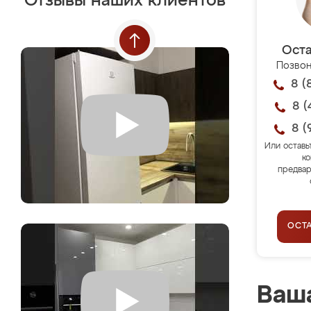
Отзывы наших клиентов
Оста
Позвон
8 (
8 (
8 (
Или оставь
ко
предвар
ОСТ
Ваша