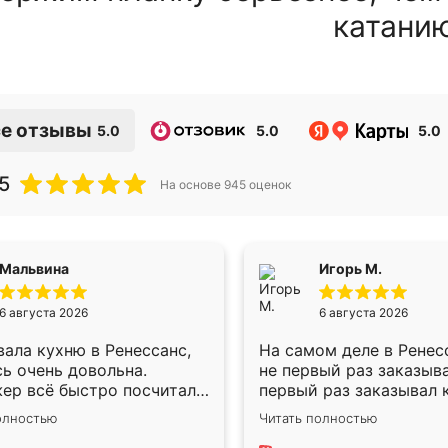
катани
е отзывы
5.0
5.0
5.0
5
На основе
945
оценок
Мальвина
Игорь М.
6 августа 2026
6 августа 2026
ала кухню в Ренессанс,
На самом деле в Ренес
ь очень довольна.
не первый раз заказыв
ер всё быстро посчитала,
первый раз заказывал 
осы отвечала сразу.
для маленького ребёнк
олностью
Читать полностью
ик приехал в субботу,
рождении ,во второй р