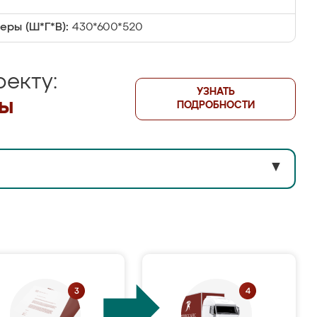
еры (Ш*Г*В):
430*600*520
екту:
УЗНАТЬ
лы
ПОДРОБНОСТИ
▼