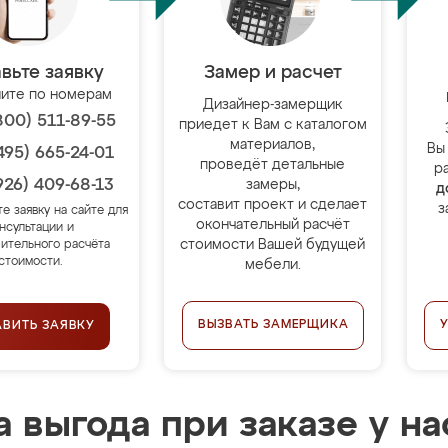
вьте заявку
Замер и расчет
ите по номерам
Дизайнер-замерщик
800) 511-89-55
приедет к Вам с каталогом
материалов,
Вы
495) 665-24-01
проведёт детальные
р
926) 409-68-13
замеры,
д
составит проект и сделает
з
те заявку на сайте для
окончательный расчёт
нсультации и
стоимости Вашей будущей
ительного расчёта
стоимости.
мебели.
ВЫЗВАТЬ ЗАМЕРЩИКА
АВИТЬ ЗАЯВКУ
 выгода при заказе у на