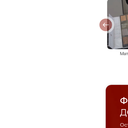
Мат
Ф
Д
Ост