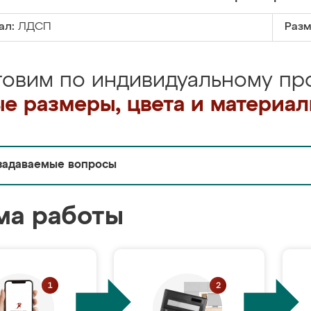
ал:
ЛДСП
Разм
товим по индивидуальному про
е размеры, цвета и материа
задаваемые вопросы
ма работы