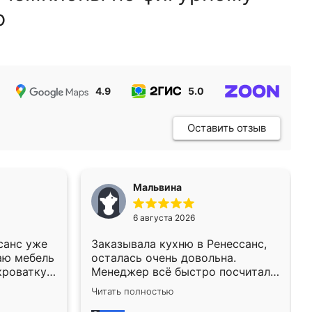
ю
4.9
5.0
5.0
Оставить отзыв
Мальвина
6 августа 2026
санс уже
Заказывала кухню в Ренессанс,
аю мебель
осталась очень довольна.
кроватку
Менеджер всё быстро посчитала,
а при его
на вопросы отвечала сразу.
Читать полностью
аз заказал
Замерщик приехал в субботу,