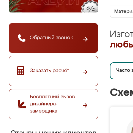
Матери
Изго
Обратный звонок
любы
Заказать расчёт
Часто 
Схе
Бесплатный вызов
дизайнера-
замерщика