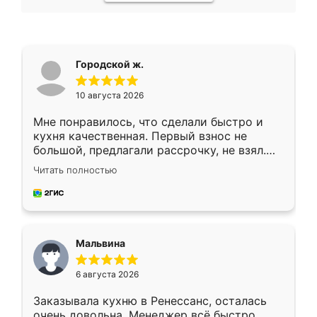
Городской ж.
10 августа 2026
Мне понравилось, что сделали быстро и
кухня качественная. Первый взнос не
большой, предлагали рассрочку, не взял.
Ждал меньше месяца, сборщик с прямыми
Читать полностью
руками. По цене вышло адекватно.
Рекомендую!
Мальвина
6 августа 2026
Заказывала кухню в Ренессанс, осталась
очень довольна. Менеджер всё быстро