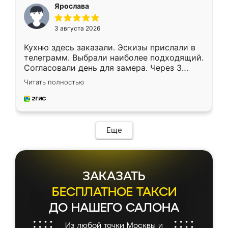
я хотела.
Ярослава
3 августа 2026
Кухню здесь заказали. Эскизы прислали в
телеграмм. Выбрали наиболее подходящий.
Согласовали день для замера. Через 3
недели кухня была уже готова. Остались
Читать полностью
довольны работой. Спасибо Ренессанс
мебель за качественную работу!
Еще
ЗАКАЗАТЬ
БЕСПЛАТНОЕ ТАКСИ
ДО НАШЕГО САЛОНА
Из любой точки Москвы и