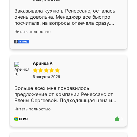
мебели буду заказывать только здесь.
Заказывала кухню в Ренессанс, осталась
очень довольна. Менеджер всё быстро
посчитала, на вопросы отвечала сразу.
Замерщик приехал в субботу, подошёл к
Читать полностью
делу со всей ответственностью. Собрали
за день, ребята работали аккуратно, даже
пыли почти не было. Качество отличное,
ящики ходят плавно, ничего не скрипит.
Всё подошло как влитое.
Аринка Р.
5 августа 2026
Больше всех мне понравилось
предложение от компании Ренессанс от
Елены Сергеевой. Подходяшщая цена и
короткие сроки изготовления. Приехавший
Читать полностью
для замера сотрудник Владислав
предложил по моему эскизу самый
1
подходящий вариант шкафа. Немного его
видоизменил, получилось даже лучше, чем