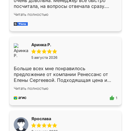
очень довольна. Менеджер всё быстро
посчитала, на вопросы отвечала сразу.
Замерщик приехал в субботу, подошёл к
Читать полностью
делу со всей ответственностью. Собрали
за день, ребята работали аккуратно, даже
пыли почти не было. Качество отличное,
ящики ходят плавно, ничего не скрипит.
Всё подошло как влитое.
Аринка Р.
5 августа 2026
Больше всех мне понравилось
предложение от компании Ренессанс от
Елены Сергеевой. Подходяшщая цена и
короткие сроки изготовления. Приехавший
Читать полностью
для замера сотрудник Владислав
предложил по моему эскизу самый
1
подходящий вариант шкафа. Немного его
видоизменил, получилось даже лучше, чем
я хотела.
Ярослава