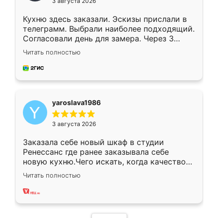
3 августа 2026
Кухню здесь заказали. Эскизы прислали в
телеграмм. Выбрали наиболее подходящий.
Согласовали день для замера. Через 3
недели кухня была уже готова. Остались
Читать полностью
довольны работой. Спасибо Ренессанс
мебель за качественную работу!
yaroslava1986
3 августа 2026
Заказала себе новый шкаф в студии
Ренессанс где ранее заказывала себе
новую кухню.Чего искать, когда качеством
вполне довольна. Служит кухня уже почти
Читать полностью
два года, нареканий нет.