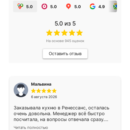
5.0
5.0
5.0
4.9
5.0
5.0
из 5
На основе
945
оценок
Оставить отзыв
Мальвина
6 августа 2026
Заказывала кухню в Ренессанс, осталась
очень довольна. Менеджер всё быстро
посчитала, на вопросы отвечала сразу.
Замерщик приехал в субботу, подошёл к
Читать полностью