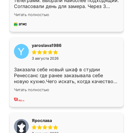
телеграмм. Выбрали наиболее подходящий.
Согласовали день для замера. Через 3
недели кухня была уже готова. Остались
Читать полностью
довольны работой. Спасибо Ренессанс
мебель за качественную работу!
yaroslava1986
3 августа 2026
Заказала себе новый шкаф в студии
Ренессанс где ранее заказывала себе
новую кухню.Чего искать, когда качеством
вполне довольна. Служит кухня уже почти
Читать полностью
два года, нареканий нет.
Ярослава