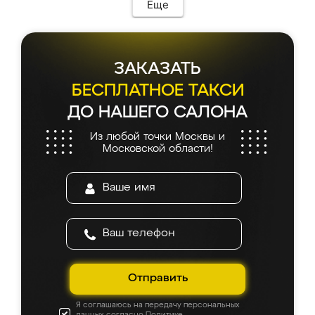
мебель сразу встала на свое место без
Еще
каких-либо доработок. Качеством осталась
довольна, все выглядит так, как и ожидала.
ЗАКАЗАТЬ
БЕСПЛАТНОЕ ТАКСИ
ДО НАШЕГО САЛОНА
Из любой точки Москвы и
Московской области!
Отправить
Я соглашаюсь на передачу персональных
данных согласно
Политике