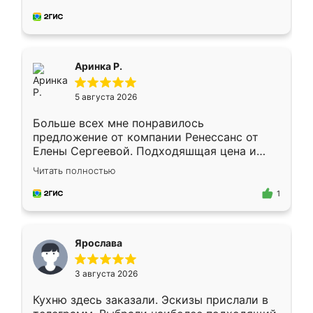
делу со всей ответственностью. Собрали
за день, ребята работали аккуратно, даже
пыли почти не было. Качество отличное,
ящики ходят плавно, ничего не скрипит.
Всё подошло как влитое.
Аринка Р.
5 августа 2026
Больше всех мне понравилось
предложение от компании Ренессанс от
Елены Сергеевой. Подходяшщая цена и
короткие сроки изготовления. Приехавший
Читать полностью
для замера сотрудник Владислав
предложил по моему эскизу самый
1
подходящий вариант шкафа. Немного его
видоизменил, получилось даже лучше, чем
я хотела.
Ярослава
3 августа 2026
Кухню здесь заказали. Эскизы прислали в