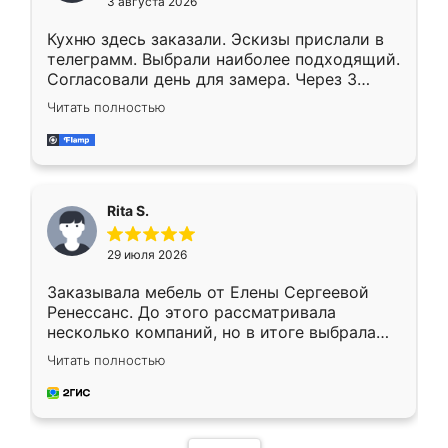
3 августа 2026
Кухню здесь заказали. Эскизы прислали в
телеграмм. Выбрали наиболее подходящий.
Согласовали день для замера. Через 3
недели кухня была уже готова. Остались
Читать полностью
довольны работой. Спасибо Ренессанс
мебель за качественную работу!
Rita S.
29 июля 2026
Заказывала мебель от Елены Сергеевой
Ренессанс. До этого рассматривала
несколько компаний, но в итоге выбрала
эту. Сначала обговорили условия, потом
Читать полностью
приехал замерщик, всё спокойно объяснил
и снял размеры. Изготовили в срок, с
доставкой тоже никаких проблем не
возникло. Сборку выполнили аккуратно,