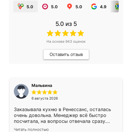
5.0
5.0
5.0
4.9
5.0
5.0
из 5
На основе
943
оценок
Оставить отзыв
Мальвина
6 августа 2026
Заказывала кухню в Ренессанс, осталась
очень довольна. Менеджер всё быстро
посчитала, на вопросы отвечала сразу.
Замерщик приехал в субботу, подошёл к
Читать полностью