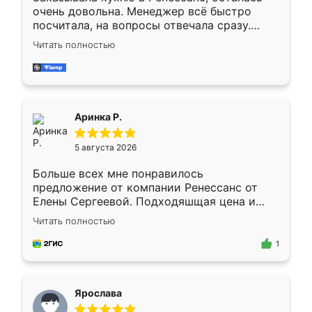
очень довольна. Менеджер всё быстро
посчитала, на вопросы отвечала сразу.
Замерщик приехал в субботу, подошёл к
Читать полностью
делу со всей ответственностью. Собрали
за день, ребята работали аккуратно, даже
пыли почти не было. Качество отличное,
ящики ходят плавно, ничего не скрипит.
Всё подошло как влитое.
Аринка Р.
5 августа 2026
Больше всех мне понравилось
предложение от компании Ренессанс от
Елены Сергеевой. Подходяшщая цена и
короткие сроки изготовления. Приехавший
Читать полностью
для замера сотрудник Владислав
предложил по моему эскизу самый
1
подходящий вариант шкафа. Немного его
видоизменил, получилось даже лучше, чем
я хотела.
Ярослава