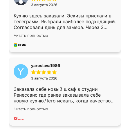
3 августа 2026
Кухню здесь заказали. Эскизы прислали в
телеграмм. Выбрали наиболее подходящий.
Согласовали день для замера. Через 3
недели кухня была уже готова. Остались
Читать полностью
довольны работой. Спасибо Ренессанс
мебель за качественную работу!
yaroslava1986
3 августа 2026
Заказала себе новый шкаф в студии
Ренессанс где ранее заказывала себе
новую кухню.Чего искать, когда качеством
вполне довольна. Служит кухня уже почти
Читать полностью
два года, нареканий нет.