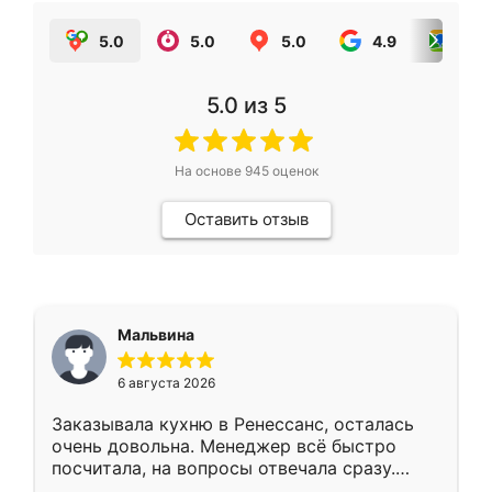
5.0
5.0
5.0
4.9
5.0
5.0
из 5
На основе
945
оценок
Оставить отзыв
Мальвина
6 августа 2026
Заказывала кухню в Ренессанс, осталась
очень довольна. Менеджер всё быстро
посчитала, на вопросы отвечала сразу.
Замерщик приехал в субботу, подошёл к