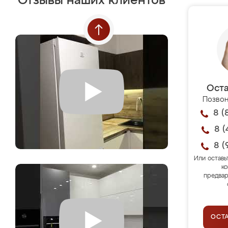
Отзывы наших клиентов
Оста
Позвон
8 (
8 (
8 (
Или оставь
ко
предвар
ОСТ