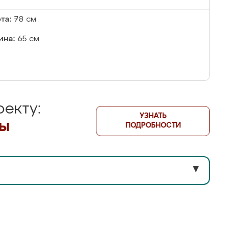
та:
78 см
ина:
65 см
екту:
УЗНАТЬ
лы
ПОДРОБНОСТИ
▼