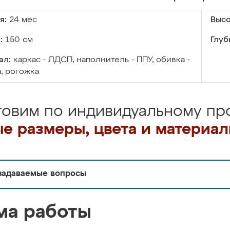
я:
24 мес
Высо
:
150 см
Глуб
ал:
каркас - ЛДСП, наполнитель - ППУ, обивка -
, рогожка
товим по индивидуальному про
е размеры, цвета и материа
задаваемые вопросы
ма работы