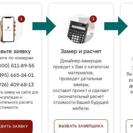
вьте заявку
Замер и расчет
ите по номерам
Дизайнер-замерщик
800) 511-89-55
приедет к Вам с каталогом
материалов,
Вы
495) 665-24-01
проведёт детальные
р
926) 409-68-13
замеры,
д
составит проект и сделает
з
те заявку на сайте для
окончательный расчёт
нсультации и
стоимости Вашей будущей
ительного расчёта
стоимости.
мебели.
ВЫЗВАТЬ ЗАМЕРЩИКА
АВИТЬ ЗАЯВКУ