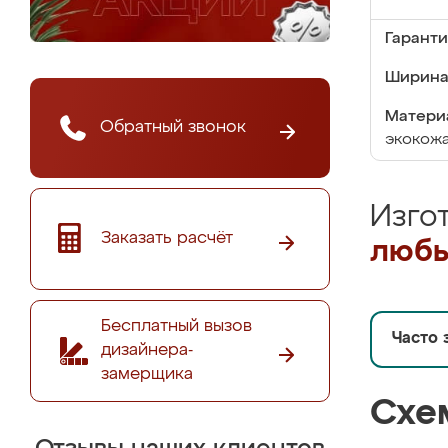
Гаранти
Ширина
Матери
Обратный звонок
экокожа
Изго
Заказать расчёт
любы
Бесплатный вызов
Часто 
дизайнера-
замерщика
Схе