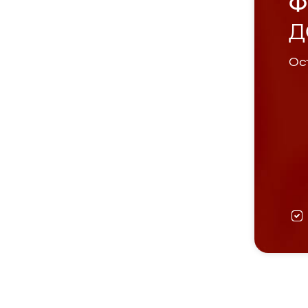
Ф
Д
Ост