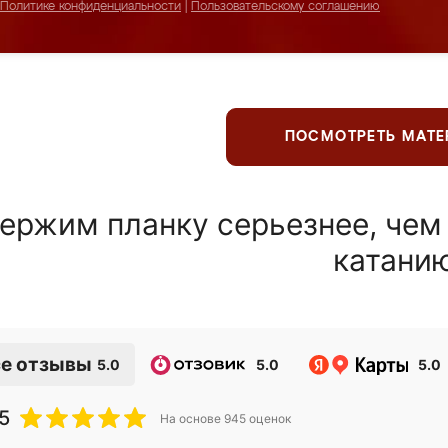
Политике конфиденциальности
|
Пользовательскому соглашению
ПОСМОТРЕТЬ МАТ
ержим планку серьезнее, чем
катани
е отзывы
5.0
5.0
5.0
5
На основе
945
оценок