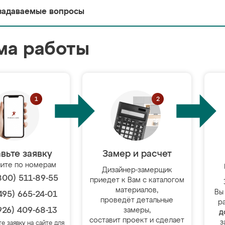
задаваемые вопросы
ма работы
вьте заявку
Замер и расчет
ите по номерам
Дизайнер-замерщик
800) 511-89-55
приедет к Вам с каталогом
материалов,
Вы
495) 665-24-01
проведёт детальные
р
926) 409-68-13
замеры,
д
составит проект и сделает
з
те заявку на сайте для