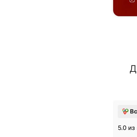
Д
Вс
5.0
из 