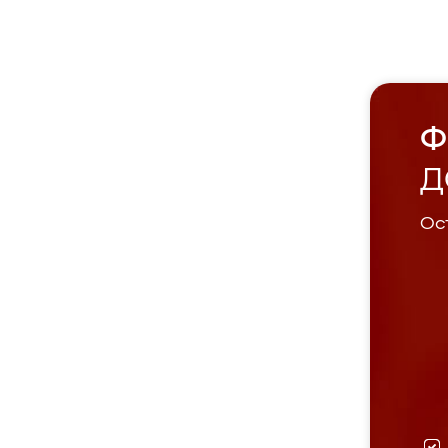
Ф
Д
Ост