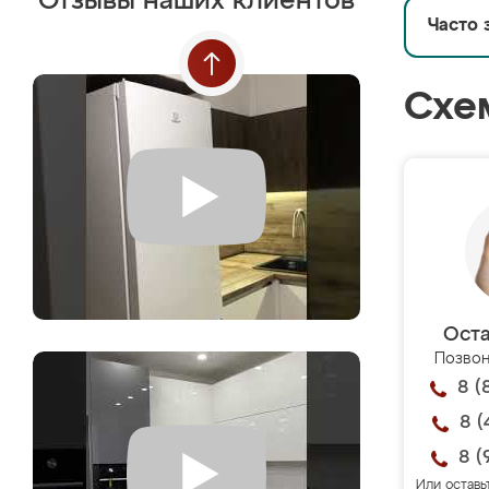
Отзывы наших клиентов
Часто 
Схе
Оста
Позвон
8 (
8 (
8 (
Или оставь