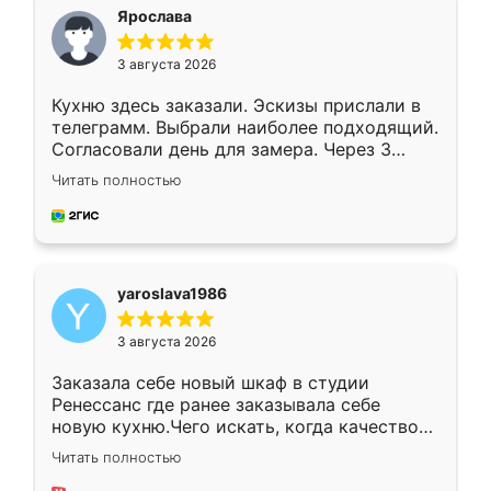
я хотела.
Ярослава
3 августа 2026
Кухню здесь заказали. Эскизы прислали в
телеграмм. Выбрали наиболее подходящий.
Согласовали день для замера. Через 3
недели кухня была уже готова. Остались
Читать полностью
довольны работой. Спасибо Ренессанс
мебель за качественную работу!
yaroslava1986
3 августа 2026
Заказала себе новый шкаф в студии
Ренессанс где ранее заказывала себе
новую кухню.Чего искать, когда качеством
вполне довольна. Служит кухня уже почти
Читать полностью
два года, нареканий нет.