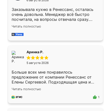
6 августа 2026
мебели буду заказывать только здесь.
Заказывала кухню в Ренессанс, осталась
очень довольна. Менеджер всё быстро
посчитала, на вопросы отвечала сразу.
Замерщик приехал в субботу, подошёл к
Читать полностью
делу со всей ответственностью. Собрали
за день, ребята работали аккуратно, даже
пыли почти не было. Качество отличное,
ящики ходят плавно, ничего не скрипит.
Всё подошло как влитое.
Аринка Р.
5 августа 2026
Больше всех мне понравилось
предложение от компании Ренессанс от
Елены Сергеевой. Подходяшщая цена и
короткие сроки изготовления. Приехавший
Читать полностью
для замера сотрудник Владислав
предложил по моему эскизу самый
1
подходящий вариант шкафа. Немного его
видоизменил, получилось даже лучше, чем