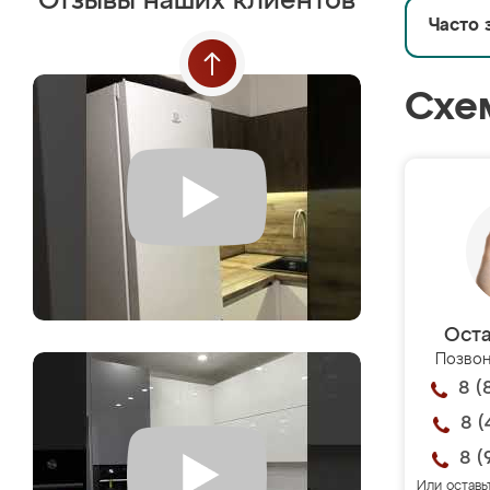
Отзывы наших клиентов
Часто 
Схе
Оста
Позвон
8 (
8 (
8 (
Или оставь