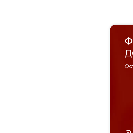
Ф
Д
Ост