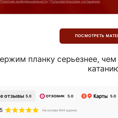
Политике конфиденциальности
|
Пользовательскому соглашению
ПОСМОТРЕТЬ МАТ
ержим планку серьезнее, чем
катани
е отзывы
5.0
5.0
5.0
5
На основе
944
оценок