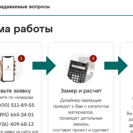
задаваемые вопросы
ма работы
вьте заявку
Замер и расчет
ите по номерам
Дизайнер-замерщик
800) 511-89-55
приедет к Вам с каталогом
материалов,
Вы
495) 665-24-01
проведёт детальные
р
926) 409-68-13
замеры,
д
составит проект и сделает
з
те заявку на сайте для