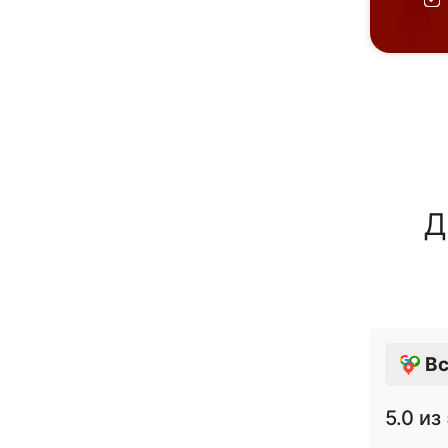
Д
Вс
5.0
из 