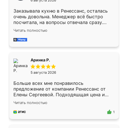
6 августа 2026
мебели буду заказывать только здесь.
Заказывала кухню в Ренессанс, осталась
очень довольна. Менеджер всё быстро
посчитала, на вопросы отвечала сразу.
Замерщик приехал в субботу, подошёл к
Читать полностью
делу со всей ответственностью. Собрали
за день, ребята работали аккуратно, даже
пыли почти не было. Качество отличное,
ящики ходят плавно, ничего не скрипит.
Всё подошло как влитое.
Аринка Р.
5 августа 2026
Больше всех мне понравилось
предложение от компании Ренессанс от
Елены Сергеевой. Подходяшщая цена и
короткие сроки изготовления. Приехавший
Читать полностью
для замера сотрудник Владислав
предложил по моему эскизу самый
1
подходящий вариант шкафа. Немного его
видоизменил, получилось даже лучше, чем