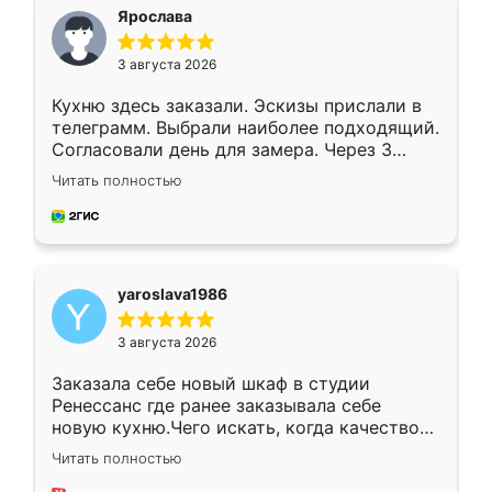
я хотела.
Ярослава
3 августа 2026
Кухню здесь заказали. Эскизы прислали в
телеграмм. Выбрали наиболее подходящий.
Согласовали день для замера. Через 3
недели кухня была уже готова. Остались
Читать полностью
довольны работой. Спасибо Ренессанс
мебель за качественную работу!
yaroslava1986
3 августа 2026
Заказала себе новый шкаф в студии
Ренессанс где ранее заказывала себе
новую кухню.Чего искать, когда качеством
вполне довольна. Служит кухня уже почти
Читать полностью
два года, нареканий нет.