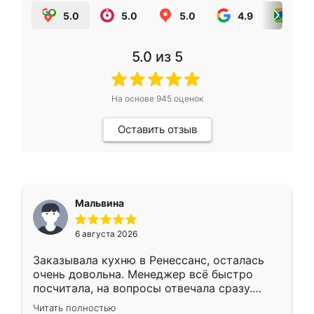
5.0
5.0
5.0
4.9
5.0
5.0
из 5
На основе
945
оценок
Оставить отзыв
Мальвина
6 августа 2026
Заказывала кухню в Ренессанс, осталась
очень довольна. Менеджер всё быстро
посчитала, на вопросы отвечала сразу.
Замерщик приехал в субботу, подошёл к
Читать полностью