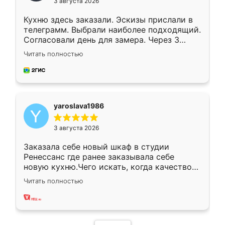
3 августа 2026
Кухню здесь заказали. Эскизы прислали в
телеграмм. Выбрали наиболее подходящий.
Согласовали день для замера. Через 3
недели кухня была уже готова. Остались
Читать полностью
довольны работой. Спасибо Ренессанс
мебель за качественную работу!
yaroslava1986
3 августа 2026
Заказала себе новый шкаф в студии
Ренессанс где ранее заказывала себе
новую кухню.Чего искать, когда качеством
вполне довольна. Служит кухня уже почти
Читать полностью
два года, нареканий нет.