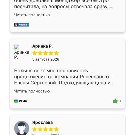
очень довольна. Менеджер всё быстро
посчитала, на вопросы отвечала сразу.
Замерщик приехал в субботу, подошёл к
Читать полностью
делу со всей ответственностью. Собрали
за день, ребята работали аккуратно, даже
пыли почти не было. Качество отличное,
ящики ходят плавно, ничего не скрипит.
Всё подошло как влитое.
Аринка Р.
5 августа 2026
Больше всех мне понравилось
предложение от компании Ренессанс от
Елены Сергеевой. Подходяшщая цена и
короткие сроки изготовления. Приехавший
Читать полностью
для замера сотрудник Владислав
предложил по моему эскизу самый
1
подходящий вариант шкафа. Немного его
видоизменил, получилось даже лучше, чем
я хотела.
Ярослава