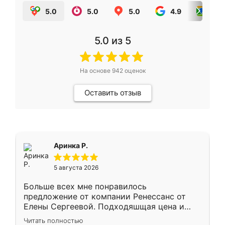
5.0
5.0
5.0
4.9
5.0
5.0
из 5
На основе
942
оценок
Оставить отзыв
Аринка Р.
5 августа 2026
Больше всех мне понравилось
предложение от компании Ренессанс от
Елены Сергеевой. Подходяшщая цена и
короткие сроки изготовления. Приехавший
Читать полностью