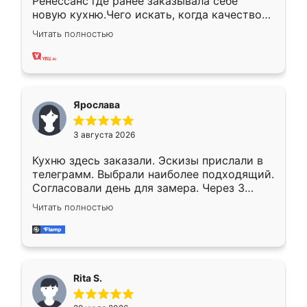
Ренессанс где ранее заказывала себе
новую кухню.Чего искать, когда качеством
вполне довольна. Служит кухня уже почти
Читать полностью
два года, нареканий нет.
Ярослава
3 августа 2026
Кухню здесь заказали. Эскизы прислали в
телеграмм. Выбрали наиболее подходящий.
Согласовали день для замера. Через 3
недели кухня была уже готова. Остались
Читать полностью
довольны работой. Спасибо Ренессанс
мебель за качественную работу!
Rita S.