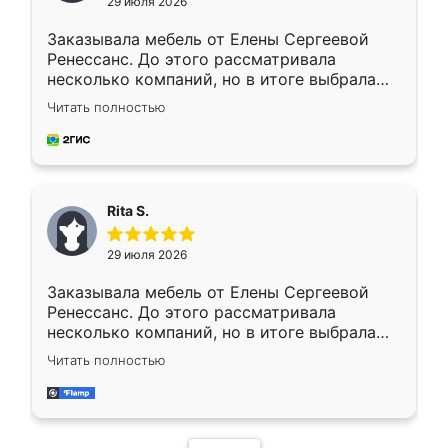
29 июля 2026
Заказывала мебель от Елены Сергеевой
Ренессанс. До этого рассматривала
несколько компаний, но в итоге выбрала
эту. Сначала обговорили условия, потом
Читать полностью
приехал замерщик, всё спокойно объяснил
и снял размеры. Изготовили в срок, с
доставкой тоже никаких проблем не
возникло. Сборку выполнили аккуратно,
мебель сразу встала на свое место без
Rita S.
каких-либо доработок. Качеством осталась
довольна, все выглядит так, как и ожидала.
29 июля 2026
Заказывала мебель от Елены Сергеевой
Ренессанс. До этого рассматривала
несколько компаний, но в итоге выбрала
эту. Сначала обговорили условия, потом
Читать полностью
приехал замерщик, всё спокойно объяснил
и снял размеры. Изготовили в срок, с
доставкой тоже никаких проблем не
возникло. Сборку выполнили аккуратно,