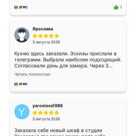
для замера сотрудник Владислав
предложил по моему эскизу самый
1
подходящий вариант шкафа. Немного его
видоизменил, получилось даже лучше, чем
я хотела.
Ярослава
3 августа 2026
Кухню здесь заказали. Эскизы прислали в
телеграмм. Выбрали наиболее подходящий.
Согласовали день для замера. Через 3
недели кухня была уже готова. Остались
Читать полностью
довольны работой. Спасибо Ренессанс
мебель за качественную работу!
yaroslava1986
3 августа 2026
Заказала себе новый шкаф в студии