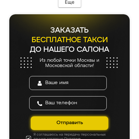
мебель сразу встала на свое место без
Еще
каких-либо доработок. Качеством осталась
довольна, все выглядит так, как и ожидала.
ЗАКАЗАТЬ
БЕСПЛАТНОЕ ТАКСИ
ДО НАШЕГО САЛОНА
Из любой точки Москвы и
Московской области!
Отправить
Я соглашаюсь на передачу персональных
данных согласно
Политике