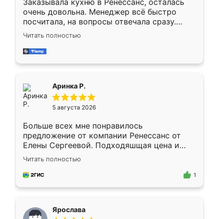
Заказывала кухню в Ренессанс, осталась
очень довольна. Менеджер всё быстро
посчитала, на вопросы отвечала сразу.
Замерщик приехал в субботу, подошёл к
Читать полностью
делу со всей ответственностью. Собрали
за день, ребята работали аккуратно, даже
пыли почти не было. Качество отличное,
ящики ходят плавно, ничего не скрипит.
Всё подошло как влитое.
Аринка Р.
5 августа 2026
Больше всех мне понравилось
предложение от компании Ренессанс от
Елены Сергеевой. Подходяшщая цена и
короткие сроки изготовления. Приехавший
Читать полностью
для замера сотрудник Владислав
предложил по моему эскизу самый
1
подходящий вариант шкафа. Немного его
видоизменил, получилось даже лучше, чем
я хотела.
Ярослава