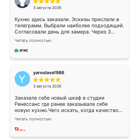
3 августа 2026
Кухню здесь заказали. Эскизы прислали в
телеграмм. Выбрали наиболее подходящий.
Согласовали день для замера. Через 3
недели кухня была уже готова. Остались
Читать полностью
довольны работой. Спасибо Ренессанс
мебель за качественную работу!
yaroslava1986
3 августа 2026
Заказала себе новый шкаф в студии
Ренессанс где ранее заказывала себе
новую кухню.Чего искать, когда качеством
вполне довольна. Служит кухня уже почти
Читать полностью
два года, нареканий нет.